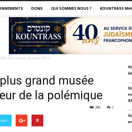
ONNEMENTS
DONS
QUI SOMMES NOUS ?
KOUNTRASS MA
sée d’art suisse au cœur de la...
V
de
e plus grand musée
V
cœur de la polémique
no
Al
200
0
V
itter
en