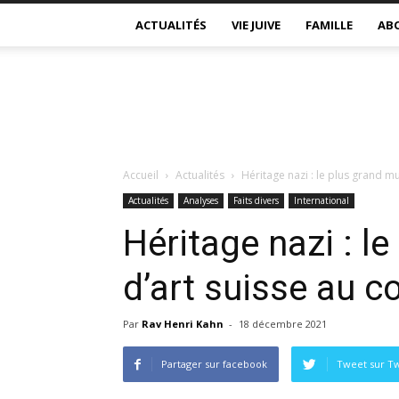
ACTUALITÉS
VIE JUIVE
FAMILLE
AB
Accueil
Actualités
Héritage nazi : le plus grand mu
Actualités
Analyses
Faits divers
International
Héritage nazi : l
d’art suisse au 
Par
Rav Henri Kahn
-
18 décembre 2021
Partager sur facebook
Tweet sur Tw