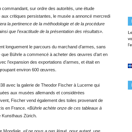
n commandant, sur ordre des autorités, une étude
ce aux critiques persistantes, le musée a annoncé mercredi
era la pertinence de la méthodologie et de la procédure
ainsi que l’exactitude de la présentation des résultats»
.
Le
vo
l'
ment longuement le parcours du marchand d’armes, sans
iqué que Bührle a commencé à acheter des œuvres d’art en
avec l’expansion des exportations d’armes, et était en
regroupant environ 600 œuvres.
1938 avec la galerie de Theodor Fischer à Lucerne qui
squées aux musées allemands et considérées
ivent, Fischer vend également des toiles provenant de
azis en France.
«Bührle achète onze de ces tableaux à
le Kunsthaus Zürich.
rre Mondiale,
«il ne nous a pas légué, pour autant, une