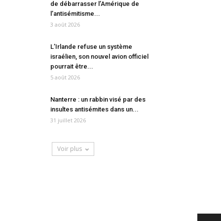
de débarrasser l’Amérique de
l’antisémitisme...
3 août 2026
L’Irlande refuse un système
israélien, son nouvel avion officiel
pourrait être...
5 août 2026
Nanterre : un rabbin visé par des
insultes antisémites dans un...
31 juillet 2026
Voir plus