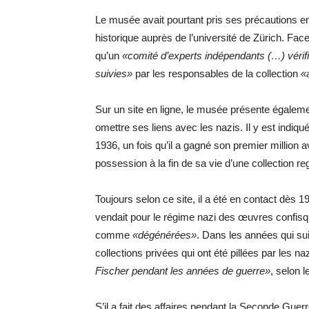
Le musée avait pourtant pris ses précautions e
historique auprès de l’université de Zürich. Fa
qu’un
«comité d’experts indépendants (…) vérifi
suivies»
par les responsables de la collection
«
Sur un site en ligne, le musée présente égale
omettre ses liens avec les nazis. Il y est ind
1936, un fois qu’il a gagné son premier million 
possession à la fin de sa vie d’une collection 
Toujours selon ce site, il a été en contact dès 
vendait pour le régime nazi des œuvres confi
comme
«dégénérées»
. Dans les années qui su
collections privées qui ont été pillées par les n
Fischer pendant les années de guerre»
, selon 
S’il a fait des affaires pendant la Seconde Gue