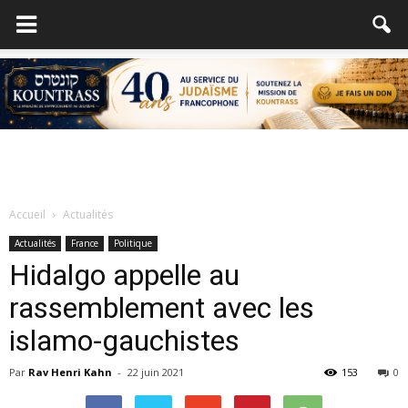
Accueil
Actualités
Actualités
France
Politique
Hidalgo appelle au
rassemblement avec les
islamo-gauchistes
Par
Rav Henri Kahn
-
22 juin 2021
153
0