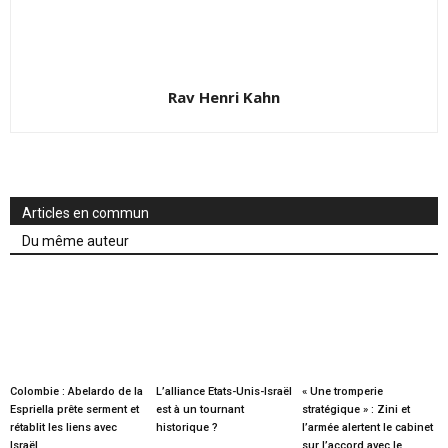
Rav Henri Kahn
Articles en commun
Du même auteur
Colombie : Abelardo de la
L’alliance Etats-Unis-Israël
« Une tromperie
Espriella prête serment et
est à un tournant
stratégique » : Zini et
rétablit les liens avec
historique ?
l’armée alertent le cabinet
Israël
sur l’accord avec le