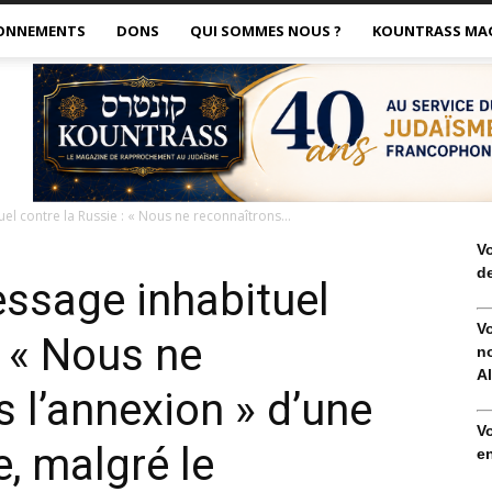
ONNEMENTS
DONS
QUI SOMMES NOUS ?
KOUNTRASS MA
el contre la Russie : « Nous ne reconnaîtrons...
V
de
essage inhabituel
V
: « Nous ne
no
Al
 l’annexion » d’une
V
e, malgré le
en