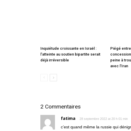
Inquiétude croissante en Israël :
Piégé entre
l’atteinte au soutien bipartite serait
concessions
déjà irréversible
peine à trou
avec l’Iran
2 Commentaires
fatima
28 septembre 2022 at 20 h 01 min
c’est quand même la russie qui dénigre