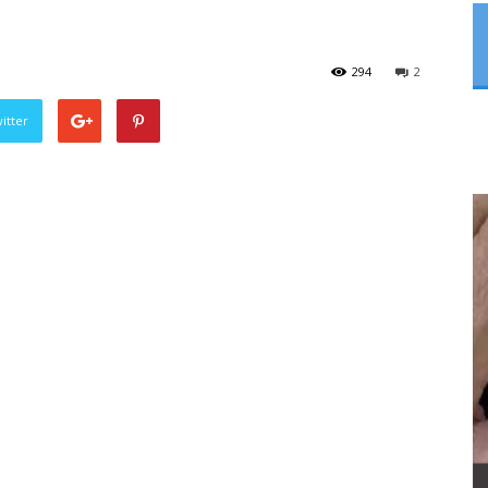
294
2
itter