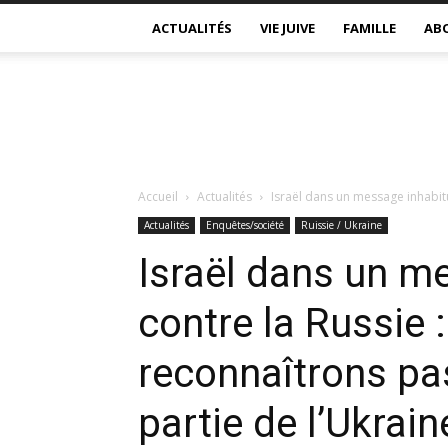
ACTUALITÉS
VIE JUIVE
FAMILLE
AB
Accueil
Actualités
Israël dans un message inhabitu
Actualités
Enquêtes/société
Ruissie / Ukraine
Israël dans un m
contre la Russie 
reconnaîtrons pas
partie de l’Ukrain