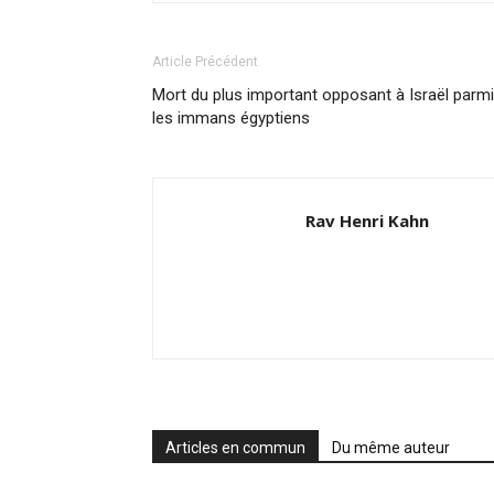
Article Précédent
Mort du plus important opposant à Israël parmi
les immans égyptiens
Rav Henri Kahn
Articles en commun
Du même auteur