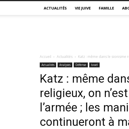
ACTUALITÉS
VIE JUIVE
FAMILLE
AB
Accueil
Actualités
Katz : même dans le sionisme rel
Actualités
Analyses
Défense
Israël
Katz : même dans
religieux, on n’es
l’armée ; les man
continueront à m