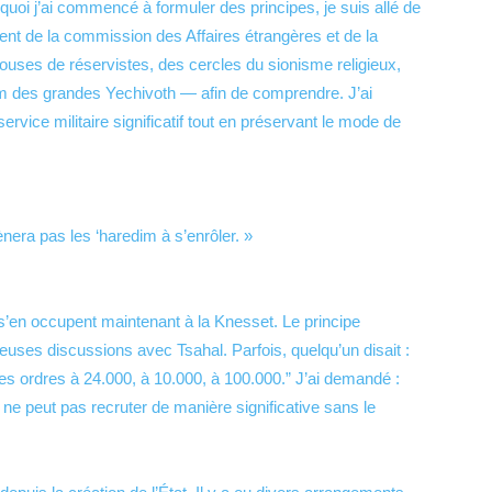
rquoi j’ai commencé à formuler des principes, je suis allé de
nt de la commission des Affaires étrangères et de la
ouses de réservistes, des cercles du sionisme religieux,
m des grandes Yechivoth — afin de comprendre. J’ai
ervice militaire significatif tout en préservant le mode de
ènera pas les ‘haredim à s’enrôler. »
s’en occupent maintenant à la Knesset. Le principe
reuses discussions avec Tsahal. Parfois, quelqu’un disait :
ordres à 24.000, à 10.000, à 100.000.” J’ai demandé :
n ne peut pas recruter de manière significative sans le