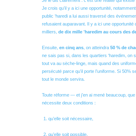
Je le dis clairement : c’est une réalité qui exist
Je crois qu’il y a ici une opportunité, notammen
public ‘haredi a lui aussi traversé des événemen
refusaient auparavant. Il y a ici une opportunité
milliers,
de dix mille ‘haredim au cours des 
Ensuite,
en cinq ans
, on atteindra
50 % de cha
ne sais pas si, dans les quartiers ‘haredim, on
tout va au sèche-linge, mais quand des uniform
persécuté parce qu’il porte l’uniforme. Si 50% se
tout le monde servira.
Toute réforme — et j’en ai mené beaucoup, que
nécessite deux conditions :
qu’elle soit nécessaire,
qu’elle soit possible.