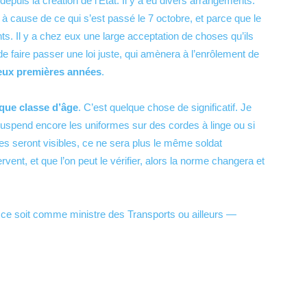
e depuis la création de l’État. Il y a eu divers arrangements.
t à cause de ce qui s’est passé le 7 octobre, et parce que le
ts. Il y a chez eux une large acceptation de choses qu’ils
 de faire passer une loi juste, qui amènera à l’enrôlement de
deux premières années
.
que classe d’âge
. C’est quelque chose de significatif. Je
 suspend encore les uniformes sur des cordes à linge ou si
es seront visibles, ce ne sera plus le même soldat
rvent, et que l’on peut le vérifier, alors la norme changera et
 ce soit comme ministre des Transports ou ailleurs —