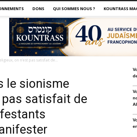
ONNEMENTS
DONS
QUI SOMMES NOUS ?
KOUNTRASS MA
igieux, on n’est pas satisfait de...
V
de
 le sionisme
V
t pas satisfait de
no
Al
ifestants
V
anifester
en