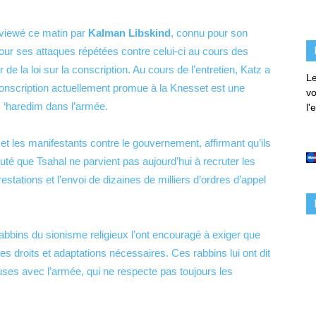
erviewé ce matin par
Kalman Libskind
, connu pour son
 pour ses attaques répétées contre celui-ci au cours des
e la loi sur la conscription. Au cours de l’entretien, Katz a
Le
 conscription actuellement promue à la Knesset est une
vo
es ‘haredim dans l’armée.
l'
i et les manifestants contre le gouvernement, affirmant qu’ils
outé que Tsahal ne parvient pas aujourd’hui à recruter les
estations et l’envoi de dizaines de milliers d’ordres d’appel
bbins du sionisme religieux l’ont encouragé à exiger que
es droits et adaptations nécessaires. Ces rabbins lui ont dit
uses avec l’armée, qui ne respecte pas toujours les