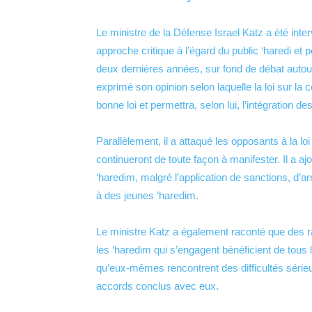
Le ministre de la Défense Israel Katz a été int
approche critique à l’égard du public ‘haredi et
deux dernières années, sur fond de débat autour d
exprimé son opinion selon laquelle la loi sur la
bonne loi et permettra, selon lui, l’intégration d
Parallèlement, il a attaqué les opposants à la lo
continueront de toute façon à manifester. Il a aj
‘haredim, malgré l’application de sanctions, d’arr
à des jeunes ‘haredim.
Le ministre Katz a également raconté que des ra
les ‘haredim qui s’engagent bénéficient de tous l
qu’eux-mêmes rencontrent des difficultés série
accords conclus avec eux.