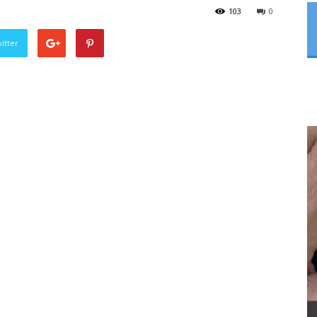
103
0
itter