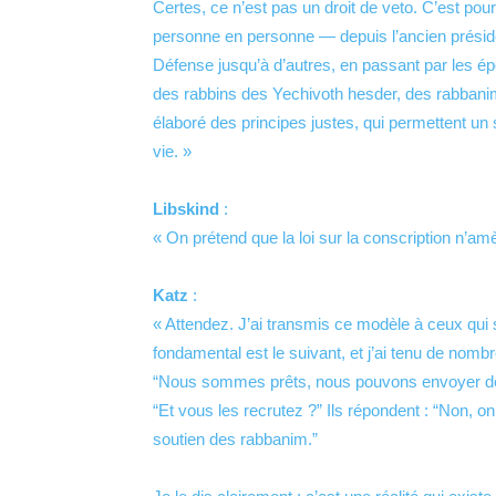
Certes, ce n’est pas un droit de veto. C’est pou
personne en personne — depuis l’ancien préside
Défense jusqu’à d’autres, en passant par les ép
des rabbins des Yechivoth hesder, des rabbani
élaboré des principes justes, qui permettent un s
vie. »
Libskind
:
« On prétend que la loi sur la conscription n’am
Katz
:
« Attendez. J’ai transmis ce modèle à ceux qui 
fondamental est le suivant, et j’ai tenu de nomb
“Nous sommes prêts, nous pouvons envoyer des 
“Et vous les recrutez ?” Ils répondent : “Non, o
soutien des rabbanim.”