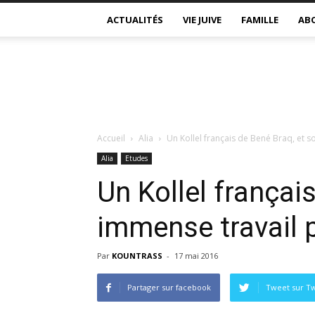
ACTUALITÉS
VIE JUIVE
FAMILLE
AB
Accueil
Alia
Un Kollel français de Bené Braq, et s
Alia
Etudes
Un Kollel françai
immense travail 
Par
KOUNTRASS
-
17 mai 2016
Partager sur facebook
Tweet sur Tw