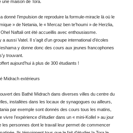
e une maison de Tora.
a donné l’impulsion de reproduire la formule-miracle là où le
émique » de Netania, le « Mercaz ben te’houmi » de Herzlia,
Ohel Naftali ont été accueillis avec enthousiasme.
y a aussi Vatel. Il s’agit d’un groupe international d’écoles
v. Neshama y donne donc des cours aux jeunes francophones
s’y trouvant.
ffert aujourd’hui à plus de 300 étudiants !
é Midrach extérieurs
a ouvert des Bathé Midrach dans diverses villes du centre du
elles, installées dans les locaux de synagogues ou ailleurs,
tania par exemple sont donnés des cours tous les matins,
vivre l’expérience d’étudier dans un « mini-Kollel » au jour
que les personnes dont le travail leur permet de commencer
atinée. Ils témoignent tous que le fait d’étudier la Tora le