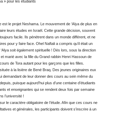
 » pour les étudiants
e est le projet Neshama. Le mouvement de ‘Alya de plus en
aire leurs études en Israël. Cette grande décision, souvent
toujours facile. Ils pénètrent dans un monde différent, et ne
es pour y faire face. Ohel Naftali a compris qu’il était un
 ‘Alya soit également spirituelle ! Dès lors, sous la direction
e et marié avec la fille du Grand rabbin Henri Hassoun de
ours de Tora autant pour les garçons que les filles.
ituée à la lisière de Bené Braq. Des jeunes originaires eux
, lui demandant de leur donner des cours au sein même du
puis, puisque aujourd’hui plus d’une centaine d’étudiants
ants et enseignantes qui se rendent deux fois par semaine
s l’université !
sur le caractère obligatoire de l’étude. Afin que ces cours ne
tives et générales, les participants doivent s’inscrire à un