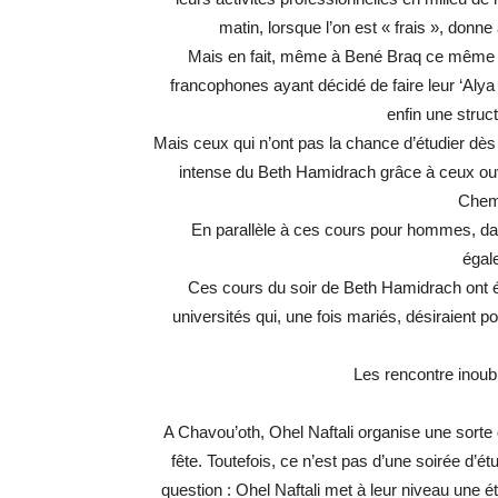
matin, lorsque l’on est « frais », donne
Mais en fait, même à Bené Braq ce même type
francophones ayant décidé de faire leur ‘Alya d
enfin une struc
Mais ceux qui n’ont pas la chance d’étudier dès 
intense du Beth Hamidrach grâce à ceux ouver
Chem
En parallèle à ces cours pour hommes, da
égal
Ces cours du soir de Beth Hamidrach ont é
universités qui, une fois mariés, désiraient p
Les rencontre inoubl
A Chavou’oth, Ohel Naftali organise une sorte d
fête. Toutefois, ce n’est pas d’une soirée d’é
question : Ohel Naftali met à leur niveau une é