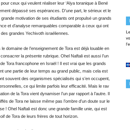
 pour ceux qui veulent réaliser leur ‘Alya toranique à Bené
gement dépassé ses espérances. D’une part, le sérieux et le
a grande motivation de ses étudiants ont propulsé un grands
nce et d’analyse remarquables comparable à ceux qui ont
Le
e des grandes Yechivoth israéliennes.
vo
l'
s le domaine de l’enseignement de Tora est déjà louable en
 consacrer la présente rubrique. Ohel Naftali est aussi l’un
 Tora francophone en Israël ! Il est vrai que les grands
 une partie de leur temps au grand public, mais cela est
sont souvent des organismes spécialisés qui s’en occupent,
rsonnelles, ce qui limite parfois leur efficacité. Mais le rav
ation de la Tora vient dynamiser l’un par rapport à l’autre. Il
oiffés de Tora ne laisse même pas l’ombre d’un doute sur le
se ! Ohel Naftali est donc une grande famille unie, qui est
oif de Tora de leurs frères de tout horizon.