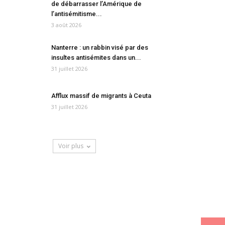
de débarrasser l’Amérique de
l’antisémitisme...
3 août 2026
Nanterre : un rabbin visé par des
insultes antisémites dans un...
31 juillet 2026
Afflux massif de migrants à Ceuta
31 juillet 2026
Voir plus