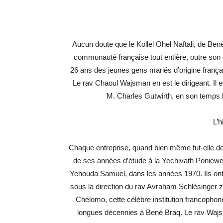
Aucun doute que le Kollel Ohel Naftali, de Bené
communauté française tout entière, outre son œ
26 ans des jeunes gens mariés d’origine françai
Le rav Chaoul Wajsman en est le dirigeant. Il es
M. Charles Gutwirth, en son temps l
L’h
Chaque entreprise, quand bien même fut-elle de 
de ses années d’étude à la Yechivath Poniewe
Yehouda Samuel, dans les années 1970. Ils ont é
sous la direction du rav Avraham Schlésinger za
Chelomo, cette célèbre institution francopho
longues décennies à Bené Braq. Le rav Wajsm