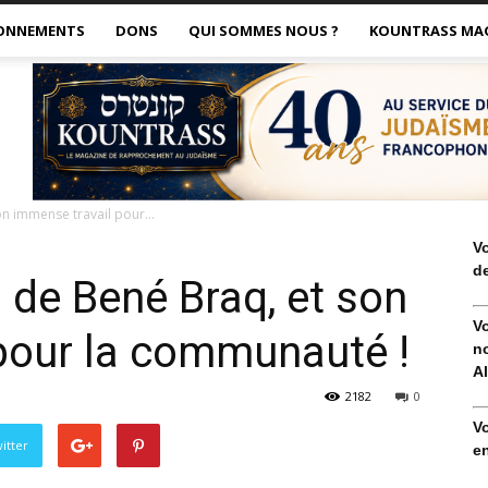
ONNEMENTS
DONS
QUI SOMMES NOUS ?
KOUNTRASS MA
on immense travail pour...
V
de
s de Bené Braq, et son
V
pour la communauté !
no
Al
2182
0
V
itter
en