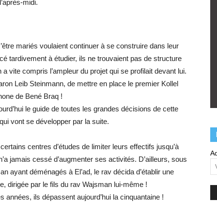
l’après-midi.
’être mariés voulaient continuer à se construire dans leur
tardivement à étudier, ils ne trouvaient pas de structure
 vite compris l’ampleur du projet qui se profilait devant lui.
aron Leib Steinmann, de mettre en place le premier Kollel
hone de Bené Braq !
ourd’hui le guide de toutes les grandes décisions de cette
s qui vont se développer par la suite.
rtains centres d’études de limiter leurs effectifs jusqu’à
Ad
n’a jamais cessé d’augmenter ses activités. D’ailleurs, sous
n ayant déménagés à El’ad, le rav décida d’établir une
e, dirigée par le fils du rav Wajsman lui-même !
 années, ils dépassent aujourd’hui la cinquantaine !