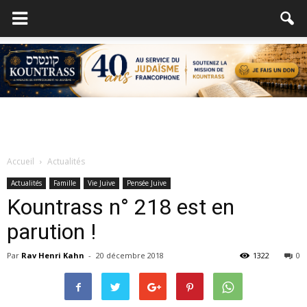
Accueil
Actualités
Actualités
Famille
Vie Juive
Pensée Juive
Kountrass n° 218 est en
parution !
Par
Rav Henri Kahn
-
20 décembre 2018
1322
0