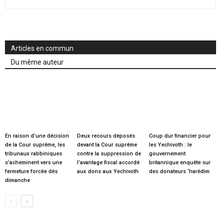
Articles en commun
Du même auteur
En raison d’une décision
Deux recours déposés
Coup dur financier pour
de la Cour suprême, les
devant la Cour suprême
les Yechivoth : le
tribunaux rabbiniques
contre la suppression de
gouvernement
s’acheminent vers une
l’avantage fiscal accordé
britannique enquête sur
fermeture forcée dès
aux dons aux Yechivoth
des donateurs ‘harédim
dimanche