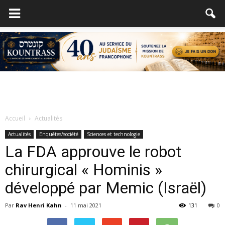
Accueil
Actualités
Actualités
Enquêtes/société
Sciences et technologie
La FDA approuve le robot
chirurgical « Hominis »
développé par Memic (Israël)
Par
Rav Henri Kahn
-
11 mai 2021
131
0