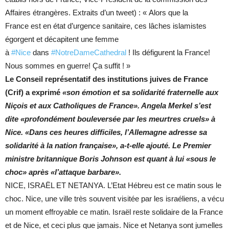
Affaires étrangères. Extraits d’un tweet) : « Alors que la
France
est en état d’urgence sanitaire, ces lâches islamistes
égorgent et décapitent une femme
à
#Nice
dans
#NotreDameCathedral
! Ils défigurent la
France!
Nous sommes en guerre! Ça suffit ! »
Le Conseil représentatif des institutions juives de France
(Crif) a exprimé
«son émotion et sa solidarité fraternelle aux
Niçois et aux Catholiques de France». Angela Merkel s’est
dite «profondément bouleversée par les meurtres cruels» à
Nice. «Dans ces heures difficiles, l’Allemagne adresse sa
solidarité à la nation française», a-t-elle ajouté. Le Premier
ministre britannique Boris Johnson est quant à lui «sous le
choc» après «l’attaque barbare».
NICE, ISRAËL ET NETANYA. L’Etat Hébreu est ce matin sous le
choc. Nice, une ville très souvent visitée par les israéliens, a vécu
un moment effroyable ce matin. Israël reste solidaire de la France
et de Nice, et ceci plus que jamais. Nice et Netanya sont jumelles