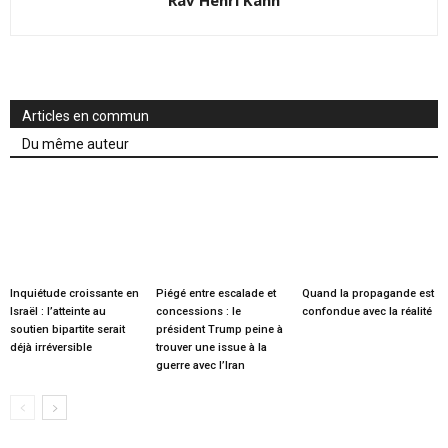
Articles en commun
Du même auteur
Inquiétude croissante en
Piégé entre escalade et
Quand la propagande est
Israël : l’atteinte au
concessions : le
confondue avec la réalité
soutien bipartite serait
président Trump peine à
déjà irréversible
trouver une issue à la
guerre avec l’Iran