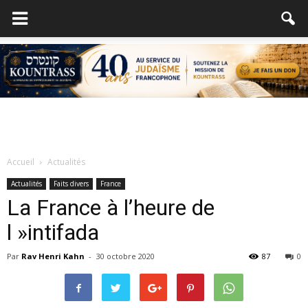
Accueil
Actualités
Actualités
Faits divers
France
La France à l’heure de
l »intifada
Par
Rav Henri Kahn
-
30 octobre 2020
87
0