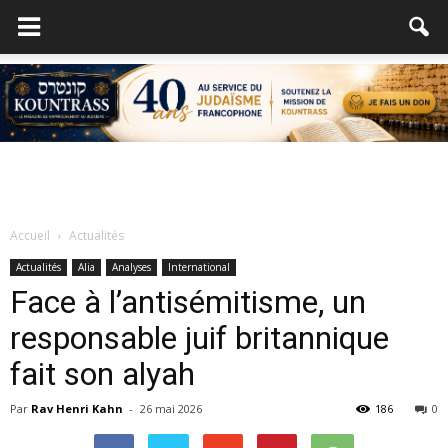
Accueil
Actualités
Actualités
Alia
Analyses
International
Face à l’antisémitisme, un
responsable juif britannique
fait son alyah
Par
Rav Henri Kahn
-
26 mai 2026
186
0