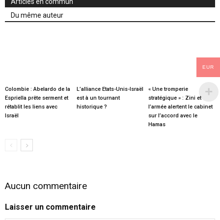
Articles en commun
Du même auteur
EUR
Colombie : Abelardo de la
L’alliance Etats-Unis-Israël
« Une tromperie
Espriella prête serment et
est à un tournant
stratégique » : Zini et
rétablit les liens avec
historique ?
l’armée alertent le cabinet
Israël
sur l’accord avec le
Hamas
Aucun commentaire
Laisser un commentaire