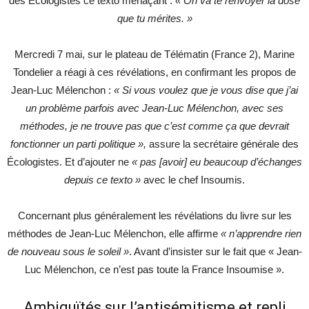
des Écologistes ce texto menaçant :
« On va te renvoyer la dose
que tu mérites. »
Mercredi 7 mai, sur le plateau de Télématin (France 2), Marine
Tondelier a réagi à ces révélations, en confirmant les propos de
Jean-Luc Mélenchon :
« Si vous voulez que je vous dise que j’ai
un problème parfois avec Jean-Luc Mélenchon, avec ses
méthodes, je ne trouve pas que c’est comme ça que devrait
fonctionner un parti politique »,
assure la secrétaire générale des
Écologistes. Et d’ajouter ne
« pas [avoir] eu beaucoup d’échanges
depuis ce texto »
avec le chef Insoumis.
Concernant plus généralement les révélations du livre sur les
méthodes de Jean-Luc Mélenchon, elle affirme
« n’apprendre rien
de nouveau sous le soleil »
. Avant d’insister sur le fait que « Jean-
Luc Mélenchon, ce n’est pas toute la France Insoumise ».
Ambiguïtés sur l’antisémitisme et repli