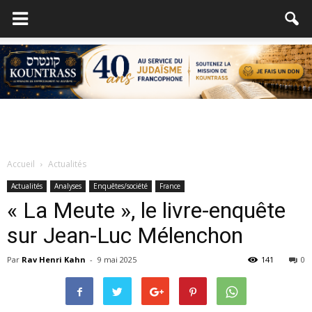
Accueil
Actualités
Actualités
Analyses
Enquêtes/société
France
« La Meute », le livre-enquête
sur Jean-Luc Mélenchon
Par
Rav Henri Kahn
-
9 mai 2025
141
0