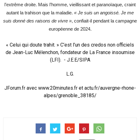
l’extrême droite. Mais l’homme, vieillissant et paranoïaque, craint
autant la trahison que la maladie.
« Je suis un angoissé. Je me
suis donné des raisons de vivre »
, confiait-il pendant la campagne
européenne de 2024.
« Celui qui doute trahit. » C’est l’un des credos non officiels
de Jean-Luc Mélenchon, fondateur de La France insoumise
(LFI). - J.E.E/SIPA
L.G.
JForum.fr avec
www.20minutes.fr
et
actu.fr/auvergne-rhone-
alpes/
grenoble_38185/