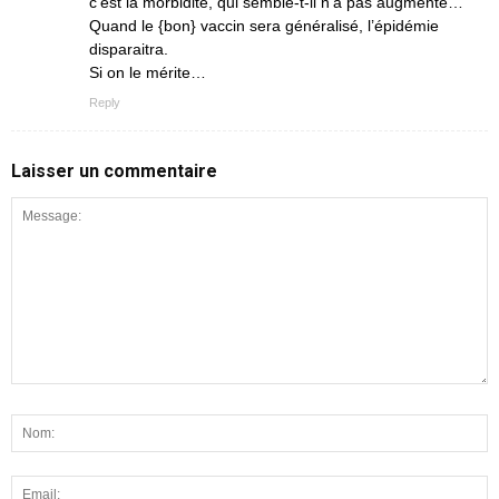
c’est la morbidité, qui semble-t-il n’a pas augmenté…
Quand le {bon} vaccin sera généralisé, l’épidémie
disparaitra.
Si on le mérite…
Reply
Laisser un commentaire