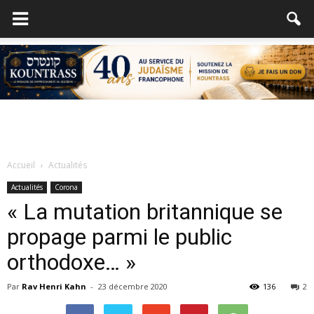
Accueil
Actualités
Actualités
Corona
« La mutation britannique se
propage parmi le public
orthodoxe… »
Par
Rav Henri Kahn
-
23 décembre 2020
136
2