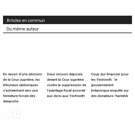
Articles en commun
Du même auteur
En raison d’une décision
Deux recours déposés
Coup dur financier pour
de la Cour suprême, les
devant la Cour suprême
les Yechivoth : le
tribunaux rabbiniques
contre la suppression de
gouvernement
s’acheminent vers une
l’avantage fiscal accordé
britannique enquête sur
fermeture forcée dès
aux dons aux Yechivoth
des donateurs ‘harédim
dimanche