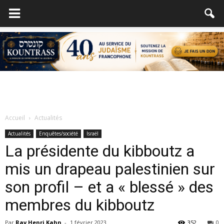
Accueil
Actualités
Actualités
Enquêtes/société
Israël
La présidente du kibboutz a
mis un drapeau palestinien sur
son profil – et a « blessé » des
membres du kibboutz
Par
Rav Henri Kahn
-
1 février 2023
352
0