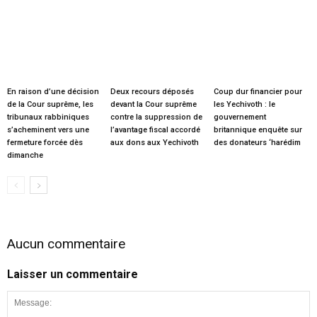
En raison d’une décision
Deux recours déposés
Coup dur financier pour
de la Cour suprême, les
devant la Cour suprême
les Yechivoth : le
tribunaux rabbiniques
contre la suppression de
gouvernement
s’acheminent vers une
l’avantage fiscal accordé
britannique enquête sur
fermeture forcée dès
aux dons aux Yechivoth
des donateurs ‘harédim
dimanche
Aucun commentaire
Laisser un commentaire