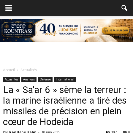
Accueil
Actualités
Actualités
Analyses
Défense
International
La « Sa’ar 6 » sème la terreur :
la marine israélienne a tiré des
missiles de précision en plein
cœur de Hodeida
Par
Rav Henri Kahn
-
10 juin 2025
307
0