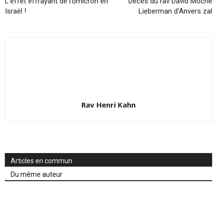
L’effet effrayant de l’omicron en
Décès du rav David Moché
Israël !
Lieberman d’Anvers zal
Rav Henri Kahn
Articles en commun
Du même auteur