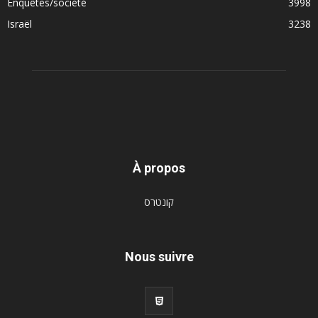
Enquêtes/société
3998
Israël
3238
À propos
קונטרס
Nous suivre