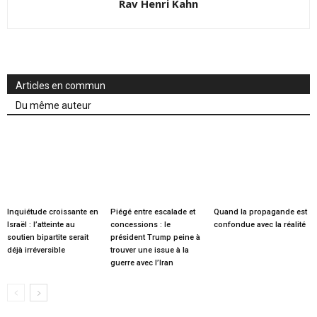
Rav Henri Kahn
Articles en commun
Du même auteur
Inquiétude croissante en
Piégé entre escalade et
Quand la propagande est
Israël : l’atteinte au
concessions : le
confondue avec la réalité
soutien bipartite serait
président Trump peine à
déjà irréversible
trouver une issue à la
guerre avec l’Iran