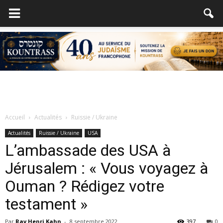
Accueil
Actualités
Ruissie / Ukraine
Actualités
Ruissie / Ukraine
USA
L’ambassade des USA à
Jérusalem : « Vous voyagez à
Ouman ? Rédigez votre
testament »
Par
Rav Henri Kahn
-
8 septembre 2022
397
0