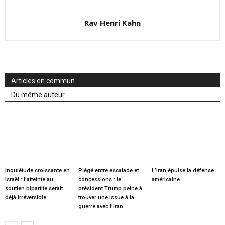
Rav Henri Kahn
Articles en commun
Du même auteur
Inquiétude croissante en
Piégé entre escalade et
L’Iran épuise la défense
Israël : l’atteinte au
concessions : le
américaine
soutien bipartite serait
président Trump peine à
déjà irréversible
trouver une issue à la
guerre avec l’Iran