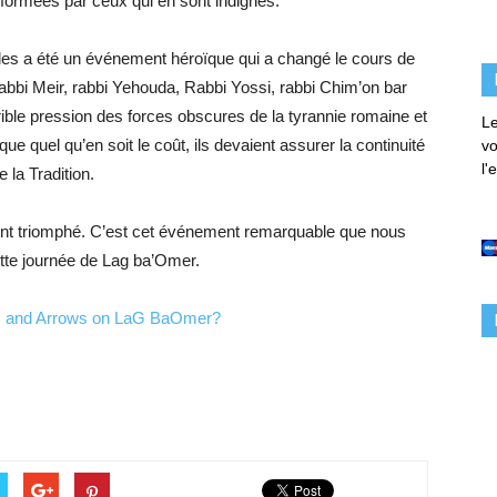
formées par ceux qui en sont indignes.
iples a été un événement héroïque qui a changé le cours de
: rabbi Meir, rabbi Yehouda, Rabbi Yossi, rabbi Chim’on bar
ible pression des forces obscures de la tyrannie romaine et
Le
ue quel qu’en soit le coût, ils devaient assurer la continuité
vo
l'
e la Tradition.
ment triomphé. C’est cet événement remarquable que nous
tte journée de Lag ba’Omer.
 and Arrows on LaG BaOmer?