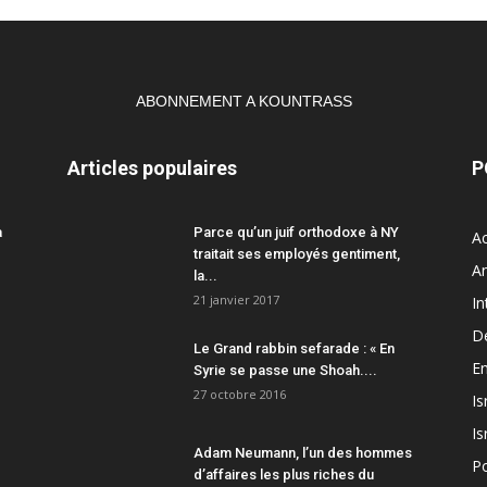
ABONNEMENT A KOUNTRASS
Articles populaires
P
a
Parce qu’un juif orthodoxe à NY
Ac
traitait ses employés gentiment,
A
la...
21 janvier 2017
In
D
Le Grand rabbin sefarade : « En
En
Syrie se passe une Shoah....
27 octobre 2016
Is
Is
Adam Neumann, l’un des hommes
Po
d’affaires les plus riches du