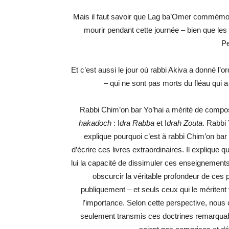
Mais il faut savoir que Lag ba’Omer commémore
mourir pendant cette journée – bien que les
Pe
Et c’est aussi le jour où rabbi Akiva a donné l’o
– qui ne sont pas morts du fléau qui a 
Rabbi Chim’on bar Yo’hai a mérité de compose
hakadoch
: I
dra Rabba
et I
drah Zouta
. Rabbi
explique pourquoi c’est à rabbi Chim’on bar 
d’écrire ces livres extraordinaires. Il explique q
lui la capacité de dissimuler ces enseignements 
obscurcir la véritable profondeur de ce
publiquement – et seuls ceux qui le mériten
l’importance. Selon cette perspective, nou
seulement transmis ces doctrines remarquable