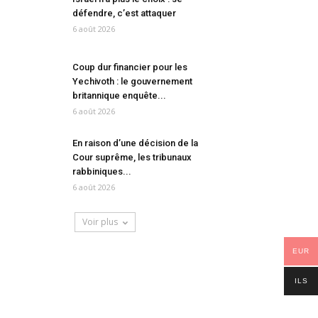
défendre, c’est attaquer
6 août 2026
Coup dur financier pour les
Yechivoth : le gouvernement
britannique enquête...
6 août 2026
En raison d’une décision de la
Cour suprême, les tribunaux
rabbiniques...
6 août 2026
Voir plus
EUR
ILS