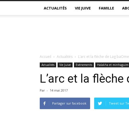
ACTUALITÉS
VIE JUIVE
FAMILLE
AB
Accueil
Actualités
L’arc et la flèche de Lag baOme
Actualités
Vie Juive
Evénements
Halakha et minhaguim
L’arc et la flèch
Par
-
14 mai 2017
Partager sur facebook
Tweet sur Tw