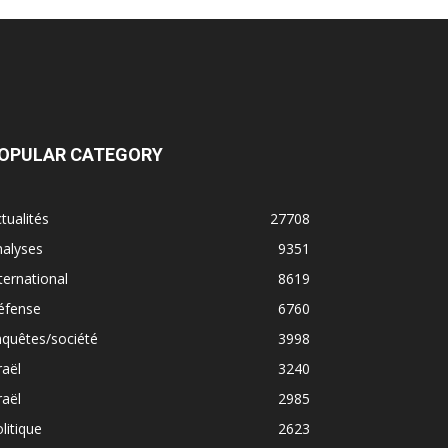
OPULAR CATEGORY
tualités
27708
nalyses
9351
ternational
8619
éfense
6760
quêtes/société
3998
raël
3240
raël
2985
litique
2623