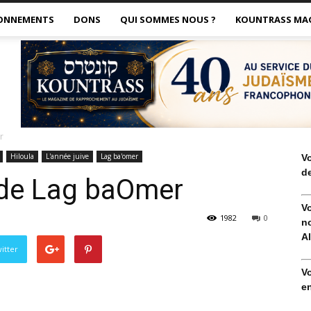
ONNEMENTS
DONS
QUI SOMMES NOUS ?
KOUNTRASS MA
r
Hiloula
L'année juive
Lag ba'omer
V
de
e de Lag baOmer
V
1982
0
no
Al
itter
V
en