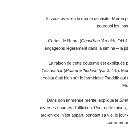
Si vous avez eu le mérite de visiter Méron
pourquoi les ‘hass
Certes, le Rama (
Choul’han ‘Aroukh
, OH 4
engageons légèrement dans la sim’ha – la joie
La raison de cette coutume est expliquée 
Yissaschar
(
Maamrei ‘hodesh Iyar
3: 4-5). Mai
Yo’haï était bien sûr le formidable Tsaddik qui 
Mo
Dans son immense mérite, explique le
Bnei
diverses sources d’affliction. Pour cette raison
arc-en-ciel n’est apparu pendant sa vie, le jour
commémore