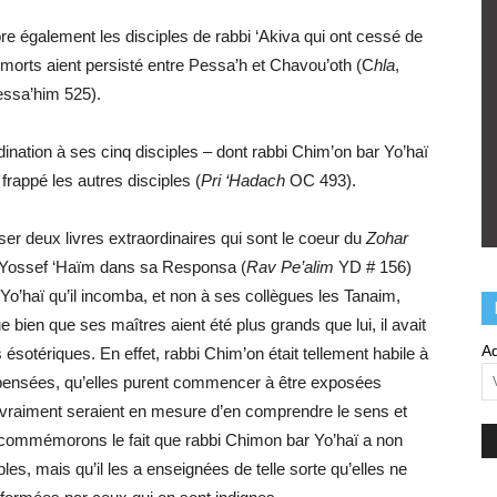
 également les disciples de rabbi ‘Akiva qui ont cessé de
 morts aient persisté entre Pessa’h et Chavou’oth (C
hla
,
ssa’him 525).
rdination à ses cinq disciples – dont rabbi Chim’on bar Yo’haï
frappé les autres disciples (
Pri ‘Hadach
OC 493).
r deux livres extraordinaires qui sont le coeur du
Zohar
 Yossef ‘Haïm dans sa Responsa (
Rav Pe’alim
YD # 156)
Yo’haï qu’il incomba, et non à ses collègues les Tanaim,
ue bien que ses maîtres aient été plus grands que lui, il avait
Ad
ésotériques. En effet, rabbi Chim’on était tellement habile à
s pensées, qu’elles purent commencer à être exposées
t vraiment seraient en mesure d’en comprendre le sens et
s commémorons le fait que rabbi Chimon bar Yo’haï a non
s, mais qu’il les a enseignées de telle sorte qu’elles ne