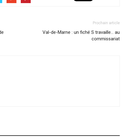
Prochain article
de
Val-de-Marne : un fiché S travaille… au
commissariat