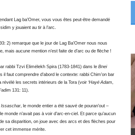
 pendant Lag ba’Omer, vous vous êtes peut-être demandé
idim y jouaient au tir à l’arc.
93: 2) remarque que le jour de Lag Ba’Omer nous nous
, mais aucune mention n’est faite de d’arc ou de flèche !
par rabbi Tzvi Elimélekh Spira (1783-1841) dans le
Bnei
s il faut comprendre d’abord le contexte: rabbi Chim’on bar
a révélé les secrets intérieurs de la Tora (voir
‘Hayé Adam
,
’adim 131: 11).
 Issaschar
, le monde entier a été sauvé de pouran’out –
, le monde n’avait pas à voir d’arc-en-ciel. Et parce qu’aucun
 de sa disparition, on joue avec des arcs et des flèches pour
r cet immense mérite.