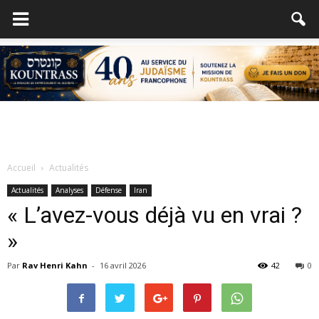
Accueil
Actualités
Actualités
Analyses
Défense
Iran
« L’avez-vous déjà vu en vrai ?
»
Par
Rav Henri Kahn
-
16 avril 2026
42
0