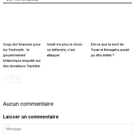
Coup dur financier pour
Israël n’a plus le choix :
Est-ce que la mort de
les Yechivoth : le
se défendre, c’est
Yuval et Benayahu aurait
gouvernement
attaquer
pu être évitée ?
britannique enquête sur
des donateurs ‘harédim
Aucun commentaire
Laisser un commentaire