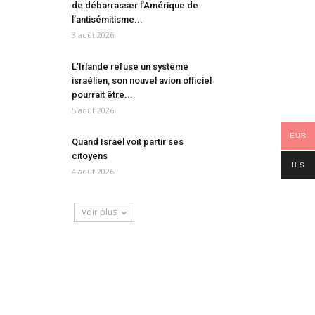
de débarrasser l’Amérique de
l’antisémitisme...
3 août 2026
L’Irlande refuse un système
israélien, son nouvel avion officiel
pourrait être...
5 août 2026
EUR
Quand Israël voit partir ses
citoyens
ILS
4 août 2026
Voir plus