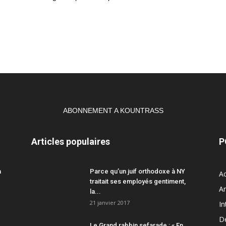
ABONNEMENT A KOUNTRASS
Articles populaires
P
a
Parce qu’un juif orthodoxe à NY
Ac
traitait ses employés gentiment,
A
la...
21 janvier 2017
In
D
Le Grand rabbin sefarade : « En