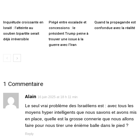
Inquiétude croissante en
Piégé entre escalade et
Quand la propagande est
Israël : l’atteinte au
concessions : le
confondue avec la réalité
soutien bipartite serait
président Trump peine à
déjà irréversible
trouver une issue à la
guerre avec l’Iran
1 Commentaire
Alain
16 juin 2025 at 18 h 11 min
Le seul vrai problème des Israéliens est : avec tous les
moyens hyper intelligents que nous savons et avons mis
en place, quelle est la grosse connerie que nous allons
faire pour nous tirer une énième balle dans le pied ?
Reply