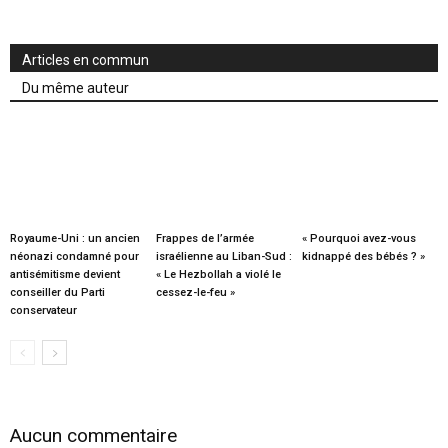
Articles en commun
Du même auteur
Royaume-Uni : un ancien
Frappes de l’armée
« Pourquoi avez-vous
néonazi condamné pour
israélienne au Liban-Sud :
kidnappé des bébés ? »
antisémitisme devient
« Le Hezbollah a violé le
conseiller du Parti
cessez-le-feu »
conservateur
Aucun commentaire