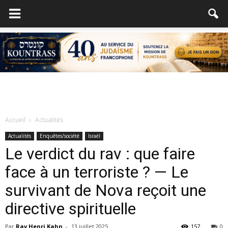
Accueil
Actualités
Actualités
Enquêtes/société
Israël
Le verdict du rav : que faire
face à un terroriste ? — Le
survivant de Nova reçoit une
directive spirituelle
Par
Rav Henri Kahn
-
13 juillet 2025
157
0