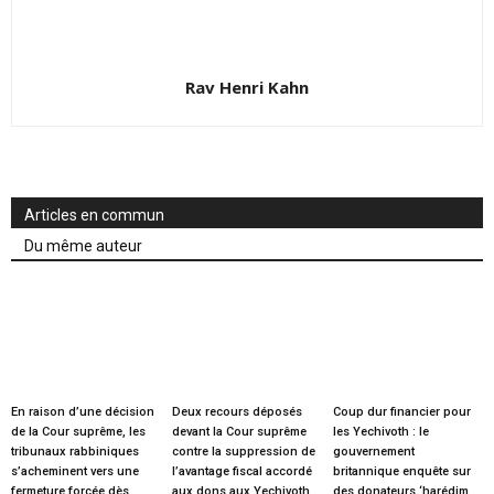
Rav Henri Kahn
Articles en commun
Du même auteur
En raison d’une décision
Deux recours déposés
Coup dur financier pour
de la Cour suprême, les
devant la Cour suprême
les Yechivoth : le
tribunaux rabbiniques
contre la suppression de
gouvernement
s’acheminent vers une
l’avantage fiscal accordé
britannique enquête sur
fermeture forcée dès
aux dons aux Yechivoth
des donateurs ‘harédim