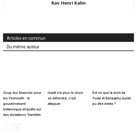
Rav Henri Kahn
Articles en commun
Du même auteur
Coup dur financier pour
Israël n’a plus le choix :
Est-ce que la mort de
les Yechivoth : le
se défendre, c’est
Yuval et Benayahu aurait
gouvernement
attaquer
pu être évitée ?
britannique enquête sur
des donateurs ‘harédim