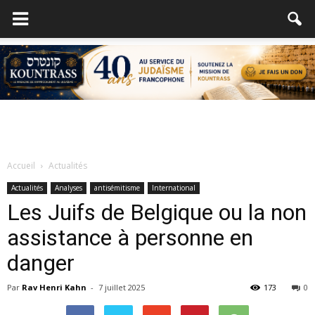
Accueil
Actualités
Actualités
Analyses
antisémitisme
International
Les Juifs de Belgique ou la non
assistance à personne en
danger
Par
Rav Henri Kahn
-
7 juillet 2025
173
0