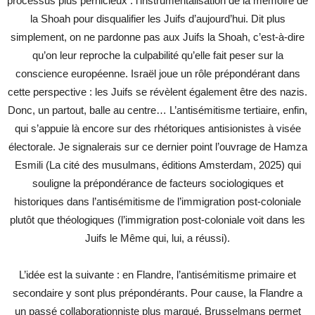
processus plus pernicieux : l’instrumentalisation de la mémoire de
la Shoah pour disqualifier les Juifs d’aujourd’hui. Dit plus
simplement, on ne pardonne pas aux Juifs la Shoah, c’est-à-dire
qu’on leur reproche la culpabilité qu’elle fait peser sur la
conscience européenne. Israël joue un rôle prépondérant dans
cette perspective : les Juifs se révèlent également être des nazis.
Donc, un partout, balle au centre… L’antisémitisme tertiaire, enfin,
qui s’appuie là encore sur des rhétoriques antisionistes à visée
électorale. Je signalerais sur ce dernier point l’ouvrage de Hamza
Esmili (La cité des musulmans, éditions Amsterdam, 2025) qui
souligne la prépondérance de facteurs sociologiques et
historiques dans l’antisémitisme de l’immigration post-coloniale
plutôt que théologiques (l’immigration post-coloniale voit dans les
Juifs le Même qui, lui, a réussi).
L’idée est la suivante : en Flandre, l’antisémitisme primaire et
secondaire y sont plus prépondérants. Pour cause, la Flandre a
un passé collaborationniste plus marqué. Brusselmans permet