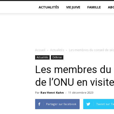
ACTUALITÉS
VIE JUIVE
FAMILLE
AB
Accueil
Actualités
Les membres du conseil de sécu
Actualités
Défense
Les membres du c
de l’ONU en visit
Par
Rav Henri Kahn
-
11 décembre 2023
Partager sur facebook
Tweet sur Tw