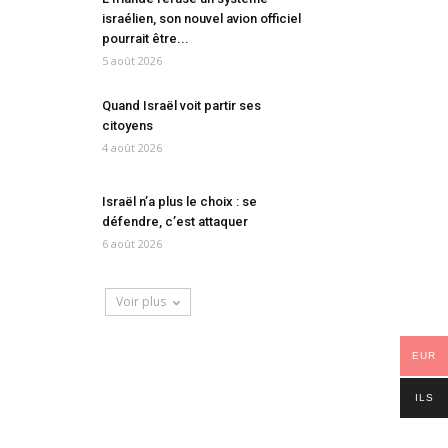
israélien, son nouvel avion officiel
pourrait être...
5 août 2026
Quand Israël voit partir ses
citoyens
4 août 2026
Israël n’a plus le choix : se
défendre, c’est attaquer
6 août 2026
Voir plus
EUR
ILS