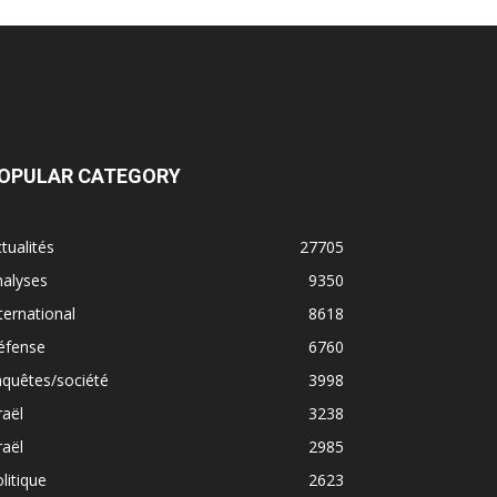
OPULAR CATEGORY
tualités
27705
nalyses
9350
ternational
8618
éfense
6760
quêtes/société
3998
raël
3238
raël
2985
litique
2623