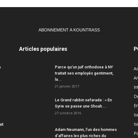
ABONNEMENT A KOUNTRASS
Articles populaires
P
a
Parce qu’un juif orthodoxe à NY
Ac
traitait ses employés gentiment,
A
la...
21 janvier 2017
In
D
Le Grand rabbin sefarade : « En
En
Syrie se passe une Shoah....
27 octobre 2016
Is
Is
ait
Adam Neumann, l’un des hommes
Po
d’affaires les plus riches du