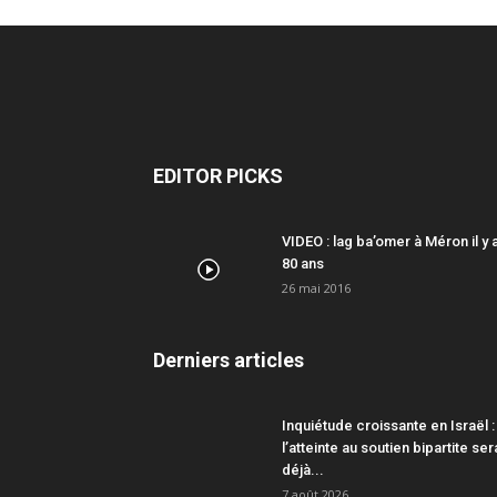
EDITOR PICKS
VIDEO : lag ba’omer à Méron il y 
80 ans
26 mai 2016
Derniers articles
Inquiétude croissante en Israël :
l’atteinte au soutien bipartite ser
déjà...
7 août 2026