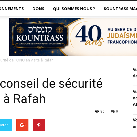
ONNEMENTS
DONS
QUI SOMMES NOUS ?
KOUNTRASS MA
rité de l’ONU en visite à Rafah
V
de
onseil de sécurité
V
e à Rafah
no
Al
85
0
V
itter
en