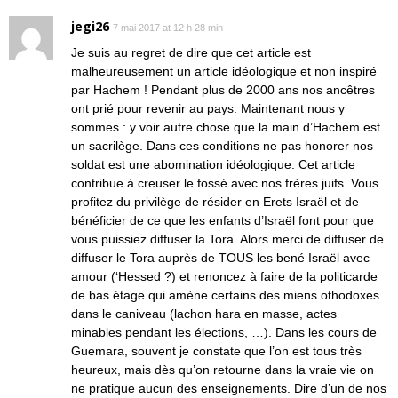
jegi26
7 mai 2017 at 12 h 28 min
Je suis au regret de dire que cet article est
malheureusement un article idéologique et non inspiré
par Hachem ! Pendant plus de 2000 ans nos ancêtres
ont prié pour revenir au pays. Maintenant nous y
sommes : y voir autre chose que la main d’Hachem est
un sacrilège. Dans ces conditions ne pas honorer nos
soldat est une abomination idéologique. Cet article
contribue à creuser le fossé avec nos frères juifs. Vous
profitez du privilège de résider en Erets Israël et de
bénéficier de ce que les enfants d’Israël font pour que
vous puissiez diffuser la Tora. Alors merci de diffuser de
diffuser le Tora auprès de TOUS les bené Israël avec
amour (‘Hessed ?) et renoncez à faire de la politicarde
de bas étage qui amène certains des miens othodoxes
dans le caniveau (lachon hara en masse, actes
minables pendant les élections, …). Dans les cours de
Guemara, souvent je constate que l’on est tous très
heureux, mais dès qu’on retourne dans la vraie vie on
ne pratique aucun des enseignements. Dire d’un de nos