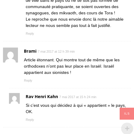
de ville dans le pays où ne se soit pas formée de
communauté pratiquante, se soient ouvertes des
synagogues, des mikvaoth, des cours de Tora !
Le reproche que nous envoie donc là notre aimable
lecteur ne nous semble pas tout à fait justifié.
Reply
Brami
7 mai 2017 at 12 h 39 min
Article étonnant. Qui montre tout de même que les
orthodoxes n’ont pas leur place en Israël. Israël
appartient aux sionistes !
Reply
Rav Henri Kahn
7 mai 2017 at 15 h 24 min
Si c’est vous qui décidez à qui « appartient » le pays,
OK.
ILS
Reply