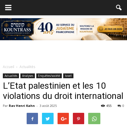
Accueil
Actualités
Actualités
Analyses
Enquêtes/société
Israël
L’Etat palestinien et les 10
violations du droit international
Par
Rav Henri Kahn
-
3 août 2025
455
0