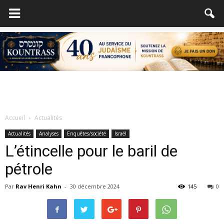
Accueil
Actualités
Actualités
Analyses
Enquêtes/société
Israël
L’étincelle pour le baril de
pétrole
Par
Rav Henri Kahn
-
30 décembre 2024
145
0