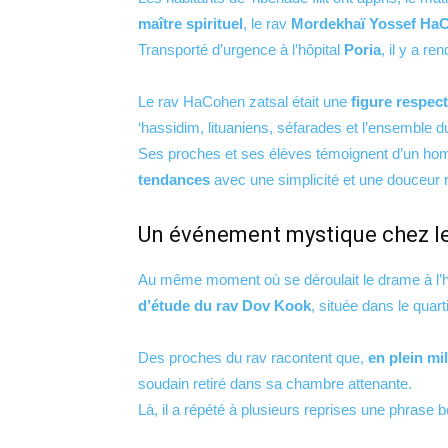
maître spirituel
, le rav
Mordekhaï Yossef Ha
Transporté d’urgence à l’hôpital
Poria
, il y a r
Le rav HaCohen zatsal était une
figure respec
‘hassidim, lituaniens, séfarades et l’ensemble du
Ses proches et ses élèves témoignent d’un h
tendances
avec une simplicité et une douceur
Un événement mystique chez le t
Au même moment où se déroulait le drame à l’h
d’étude du rav Dov Kook
, située dans le quar
Des proches du rav racontent que,
en plein mi
soudain retiré dans sa chambre attenante.
Là, il a répété à plusieurs reprises une phrase 