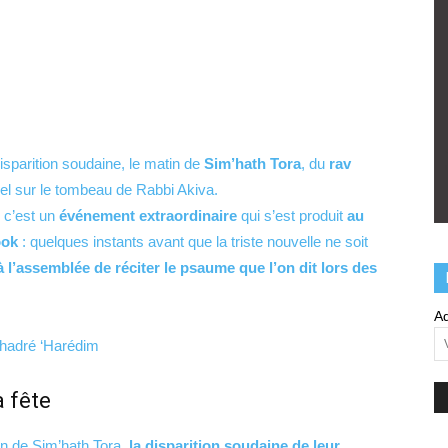
isparition soudaine, le matin de
Sim’hath Tora
, du
rav
lel sur le tombeau de Rabbi Akiva.
 c’est un
événement extraordinaire
qui s’est produit
au
ook
: quelques instants avant que la triste nouvelle ne soit
 l’assemblée de réciter le psaume que l’on dit lors des
Ad
hadré ‘Harédim
a fête
tin de Sim’hath Tora,
la disparition soudaine de leur