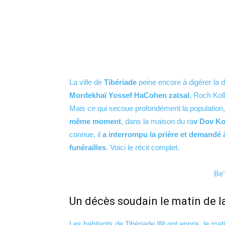
La ville de
Tibériade
peine encore à digérer la d
Mordekhaï Yossef HaCohen zatsal
, Roch Kol
Mais ce qui secoue profondément la population,
même moment
, dans la maison du ra
v Dov K
connue, il
a interrompu la prière et demandé à
funérailles
. Voici le récit complet.
Be’
Un décès soudain le matin de l
Les habitants de Tibériade Illit ont appris, le ma