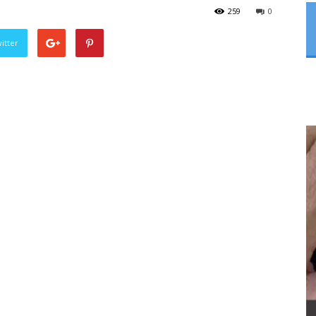
259
0
itter