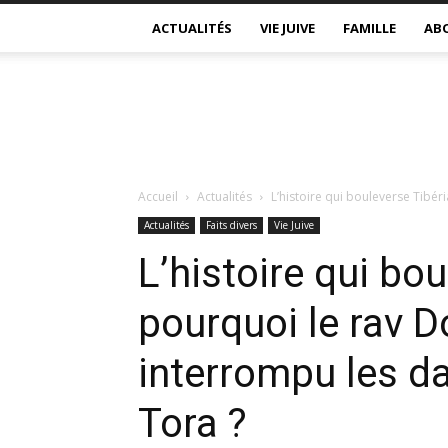
ACTUALITÉS
VIE JUIVE
FAMILLE
AB
Accueil
Actualités
L’histoire qui bouleverse Tibéri
Actualités
Faits divers
Vie Juive
L’histoire qui bou
pourquoi le rav D
interrompu les d
Tora ?