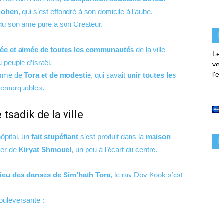
Cohen
, qui s’est effondré à son domicile à l’aube.
endu son âme pure à son Créateur.
tée et aimée de toutes les communautés
de la ville —
Le
 peuple d’Israël.
vo
l'
omme de
Tora et de modestie
, qui savait
unir toutes les
 remarquables.
sadik de la ville
ôpital, un
fait stupéfiant
s’est produit dans la
maison
tier de
Kiryat Shmouel
, un peu à l’écart du centre.
lieu des danses de Sim’hath Tora
, le rav Dov Kook s’est
bouleversante :