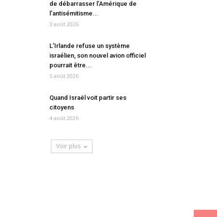
de débarrasser l’Amérique de
l’antisémitisme...
3 août 2026
L’Irlande refuse un système
israélien, son nouvel avion officiel
pourrait être...
5 août 2026
Quand Israël voit partir ses
citoyens
4 août 2026
Voir plus