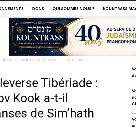
ONNEMENTS
DONS
QUI SOMMES NOUS ?
KOUNTRASS MA
ade : pourquoi le rav Dov Kook a-t-il interrompu...
V
de
leverse Tibériade :
V
ov Kook a-t-il
no
Al
anses de Sim’hath
V
en