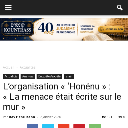
Accueil
Actualités
Actualités
Analyses
Enquêtes/société
Israël
L’organisation « ‘Honénu » :
« La menace était écrite sur le
mur »
Par
Rav Henri Kahn
-
7 janvier 2026
101
0