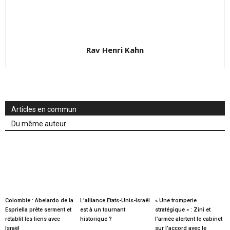
Rav Henri Kahn
Articles en commun
Du même auteur
Colombie : Abelardo de la
L’alliance Etats-Unis-Israël
« Une tromperie
Espriella prête serment et
est à un tournant
stratégique » : Zini et
rétablit les liens avec
historique ?
l’armée alertent le cabinet
Israël
sur l’accord avec le