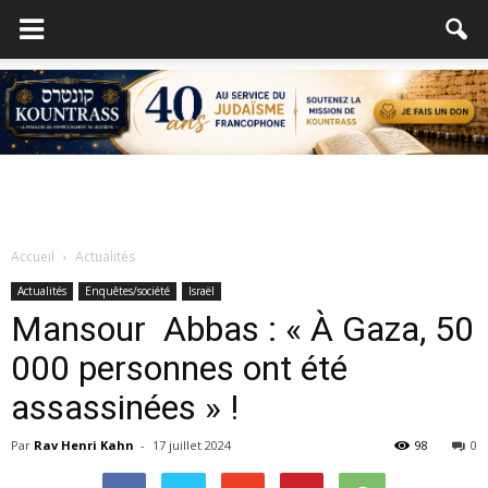
Accueil
Actualités
Actualités
Enquêtes/société
Israël
Mansour Abbas : « À Gaza, 50
000 personnes ont été
assassinées » !
Par
Rav Henri Kahn
-
17 juillet 2024
98
0