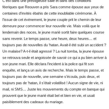
C’est dans une prestigieuse salle et dans des conditions
féeriques que Reouven a pris Sara comme épouse aux yeux de
centaines d’invités ébahis de cette inoubliable cérémonie. À
l’issue de cet événement, le jeune couple prit le chemin de leur
demeure pour commencer leur nouvelle vie. Mais voilà que le
lendemain des noces, le jeune marié sortit faire quelques course
sans revenir. Le temps passe, une heure, deux heures… et
toujours pas de nouvelles du ‘hatan. Avait-il été subi un accident ?
Un malaise? A-t-il était agressé ? La nuit tomba, la jeune épouse
se retrouva seule et angoissée de savoir ce qui a pu bien arriver à
son jeune mari. Elle déclara l’incident à la police qui fit son
enquête, et lança un avis de recherche. Mais le temps passe, et
toujours pas de nouvelle, une semaine s’écoula, puis deux, et
toujours pas de ‘hatan, il s’était volatilisé ! Aucun signe de vie, ni
mail, ni SMS… Juste les mouvements du compte en banque qui
prouvent que le jeune marié était bel et bien en vie, et usait
paisiblement des cadeaux du mariage.