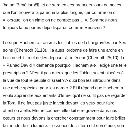
‘hatan [Bené Israël], et ce sera en ces premiers jours de noces
que l’on trouvera la paracha la plus longue, car comme on dit
« lorsque l’on on aime on ne compte pas… ». Sommes-nous
toujours là ou portés déjà disparus comme Reouven ?
Lorsque Hachem a transmis les Tables de la Loi gravées par Ses
soins (Chemoth 31,18), Il a aussi ordonné de faire une arche en
bois de chittim et de les déposer à l’intérieur (Chemoth 25,10). Le
« Pa’had David » demande pourquoi Hachem a-t-Il exigé une telle
prescription ? N’est-il pas mieux que les Tables soient placées à
la vue de tout le peuple d’Israël ? A quoi bon les introduire dans
une arche spéciale pour les garder ? Et il répond que Hachem a
voulu apprendre aux enfants d’Israël qu’il ne suffit pas de regarder
la Tora. Il ne faut pas juste la voir devant les yeux pour faire
attention à elle. Même cachée, elle doit être gravée dans nos
cœurs et nous devons la chercher constamment pour faire briller
le monde de sa lumière. L’essence de la Tora est son étude, son