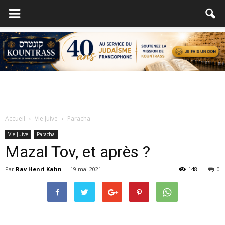
Accueil
Vie Juive
Paracha
Vie Juive
Paracha
Mazal Tov, et après ?
Par
Rav Henri Kahn
-
19 mai 2021
148
0