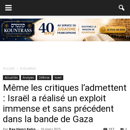
Accueil
Actualités
Actualités
Analyses
Défense
Israël
Même les critiques l’admettent
: Israël a réalisé un exploit
immense et sans précédent
dans la bande de Gaza
Par
Rav Henri Kahn
-
16 mars 2025
317
0