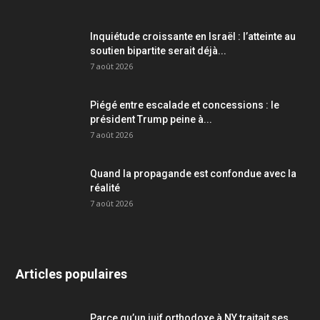
Inquiétude croissante en Israël : l’atteinte au
soutien bipartite serait déjà...
7 août 2026
Piégé entre escalade et concessions : le
président Trump peine à...
7 août 2026
Quand la propagande est confondue avec la
réalité
7 août 2026
Articles populaires
Parce qu’un juif orthodoxe à NY traitait ses