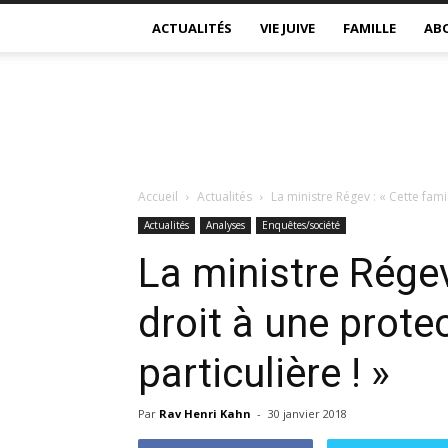
ACTUALITÉS
VIE JUIVE
FAMILLE
AB
Accueil
Actualités
La ministre Régev : « Cette famil
Actualités
Analyses
Enquêtes/société
La ministre Régev
droit à une prote
particulière ! »
Par
Rav Henri Kahn
-
30 janvier 2018