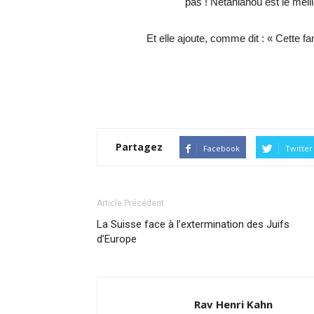
pas ! Netaniahou est le meille
Et elle ajoute, comme dit : « Cette fam
Partagez
Facebook
Twitter
Article Précédent
La Suisse face à l’extermination des Juifs
d’Europe
Rav Henri Kahn