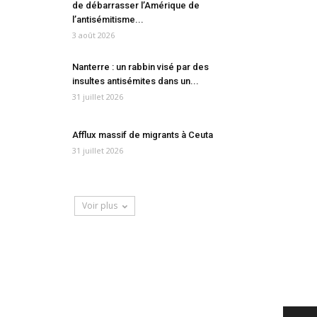
de débarrasser l’Amérique de
l’antisémitisme...
3 août 2026
Nanterre : un rabbin visé par des
insultes antisémites dans un...
31 juillet 2026
Afflux massif de migrants à Ceuta
31 juillet 2026
Voir plus