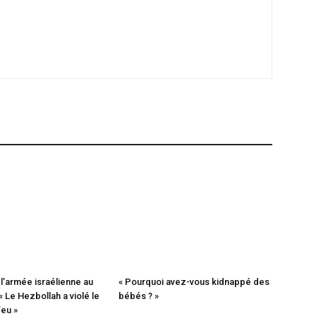
l’armée israélienne au
« Pourquoi avez-vous kidnappé des
« Le Hezbollah a violé le
bébés ? »
eu »