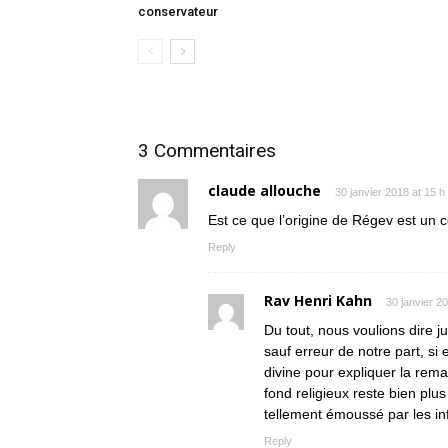
conservateur
3 Commentaires
claude allouche
30 janvier 2018 at 15 h
Est ce que l’origine de Régev est un
Reply
Rav Henri Kahn
30 janvier 2
Du tout, nous voulions dire j
sauf erreur de notre part, si 
divine pour expliquer la rem
fond religieux reste bien plu
tellement émoussé par les in
Reply