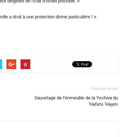
ur dirigeant de l’Etat d’Israël possible. »
ille a droit à une protection divine particulière ! »
Prochain article
Sauvetage de l’immeuble de la Yechiva du
‘Hafets ‘Hayim