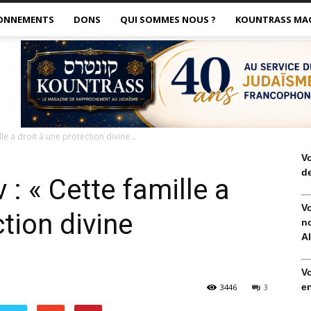
ONNEMENTS
DONS
QUI SOMMES NOUS ?
KOUNTRASS MA
le a droit à une protection divine...
V
de
 : « Cette famille a
V
ction divine
no
Al
V
en
3446
3