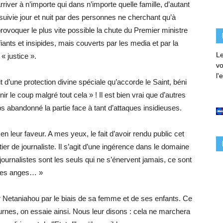
iver à n’importe qui dans n’importe quelle famille, d’autant
uivie jour et nuit par des personnes ne cherchant qu’à
 provoquer le plus vite possible la chute du Premier ministre
iants et insipides, mais couverts par les media et par la
Le
« justice ».
vo
l'
git d’une protection divine spéciale qu’accorde le Saint, béni
enir le coup malgré tout cela » ! Il est bien vrai que d’autres
 abandonné la partie face à tant d’attaques insidieuses.
en leur faveur. A mes yeux, le fait d’avoir rendu public cet
er de journaliste. Il s’agit d’une ingérence dans le domaine
journalistes sont les seuls qui ne s’énervent jamais, ce sont
es anges… »
r Netaniahou par le biais de sa femme et de ses enfants. Ce
 urnes, on essaie ainsi. Nous leur disons : cela ne marchera