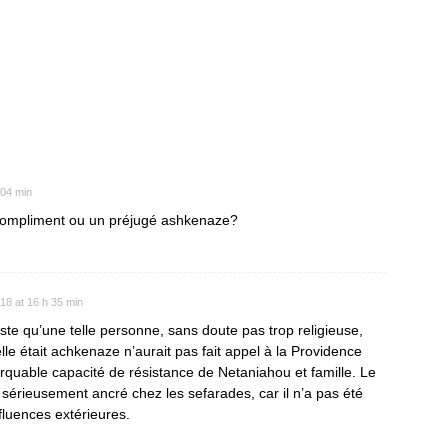
 04 min
 compliment ou un préjugé ashkenaze?
018 at 16 h 35 min
uste qu’une telle personne, sans doute pas trop religieuse,
elle était achkenaze n’aurait pas fait appel à la Providence
arquable capacité de résistance de Netaniahou et famille. Le
s sérieusement ancré chez les sefarades, car il n’a pas été
fluences extérieures.