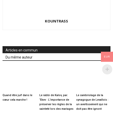
KOUNTRASS
Articles en commun
Du même auteur
EUR
Quand être juif dans le
Le rabbi de Kalov, par.
Le cambriolage de la
cœur cela marche !
‘Ekev : L’importance de
synagogue de Levallois :
préserver les règles de la
un avertissement qui ne
sainteté lors des mariages
doit pas être ignoré