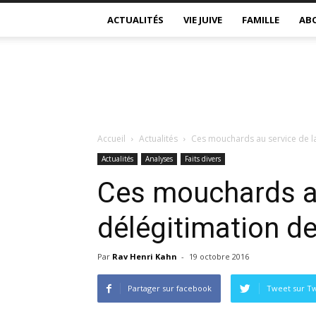
ACTUALITÉS
VIE JUIVE
FAMILLE
AB
Accueil
Actualités
Ces mouchards au service de la 
Actualités
Analyses
Faits divers
Ces mouchards au
délégitimation de 
Par
Rav Henri Kahn
-
19 octobre 2016
Partager sur facebook
Tweet sur Tw