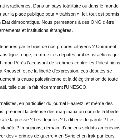
nti-israéliennes. Dans un pays totalitaire ou dans le monde
 sur la place publique pour « trahison ». Ici, tout est permis
un Etat démocratique. Nous permettons à des ONG d’être
rnements et institutions étrangères.
érieures par le biais de nos propres citoyens ? Comment
sans ligne rouge, comme ces députés arabes israéliens qui
 Shimon Pérès l’accusant de « crimes contre les Palestiniens
la Knesset, et de la liberté d’expression, ces députés se
uement la cause palestinienne et la délégitimation de toute
raël, telle que l’a fait récemment l’UNESCO.
rnalistes, en particulier du journal Haaretz, et même des
s, prennent la défense des marginaux au nom de la liberté
elé la presse ? Les députés ? La liberté de parole ? Les
la planète ? Imaginons, demain, d’anciens soldats américains
er des « crimes de guerre » en Syrie et en Irak par leurs