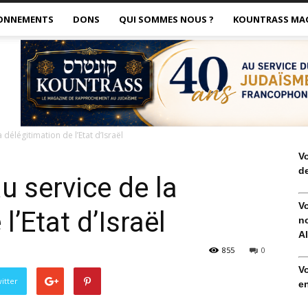
ONNEMENTS
DONS
QUI SOMMES NOUS ?
KOUNTRASS MA
délégitimation de l’Etat d’Israël
V
de
 service de la
V
l’Etat d’Israël
no
Al
855
0
V
itter
en