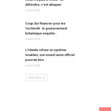
défendre, c’est attaquer
6 août 2026
Coup dur financier pour les
Yechivoth : le gouvernement
britannique enquête...
6 août 2026
L’Irlande refuse un système
israélien, son nouvel avion officiel
pourrait être...
5 août 2026
Voir plus