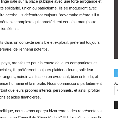
le linge sale sur la place publique avec une forte arrogance et
te solidarité, union ou patriotisme. Ils se moqueront avec
e acerbe. Ils défendront toujours l’adversaire même s’il a
 véritable complexe qui caractérisent certains marginaux
israéliens.
ts dans un contexte sensible et explosif, préférant toujours
ersaire, de l’ennemi potentiel.
ur pays, manifester pour la cause de leurs compatriotes et
iales, ils préféreront toujours plaider ailleurs, salir leur
ngers, noircir la situation en évoquant, bien entendu, et
cience humaine et la morale. Nous connaissons parfaitement
Ad
rtout que leurs propres intérêts personnels, et ainsi profiter
ns et aides financières.
 politique, nous avons aperçu bizarrement des représentants
nt » au Conseil de Sécurité de l’ONU. Ils n’étaient pas là