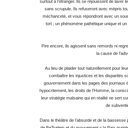
surtout à l’étranger. Ils se réjouissent de laver 
sans scrupule. Ils refuseront avec mépris tou
méchanceté, et vous répondront avec un sourir
tort ; un phénomène pathétique unique et un
Pire encore, ils agissent sans remords ni regre
la cause de l’adv
Au lieu de plaider tout naturellement pour le
combattre les injustices et les disparités soc
gouvernement dans les pages des journaux étra
hypocritement, les droits de l’Homme, la cons
leur stratégie malsaine qui en réalité ne sert su
de subventio
Dans le théâtre de l’absurde et de la bassesse
de BeTselem et du mouvement « la Paix maintena