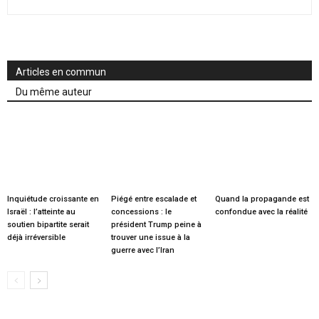
Articles en commun
Du même auteur
Inquiétude croissante en
Piégé entre escalade et
Quand la propagande est
Israël : l’atteinte au
concessions : le
confondue avec la réalité
soutien bipartite serait
président Trump peine à
déjà irréversible
trouver une issue à la
guerre avec l’Iran