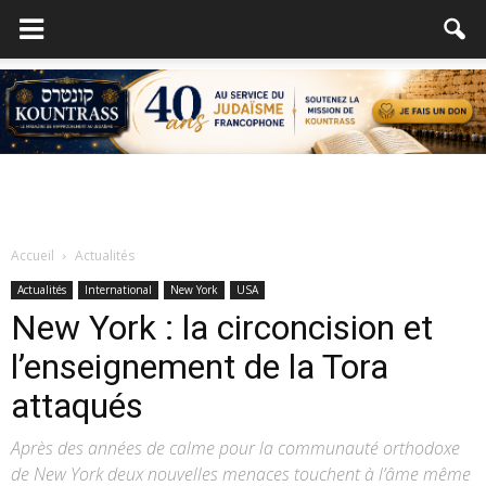
Accueil
Actualités
Actualités
International
New York
USA
New York : la circoncision et
l’enseignement de la Tora
attaqués
Après des années de calme pour la communauté orthodoxe
de New York deux nouvelles menaces touchent à l’âme même