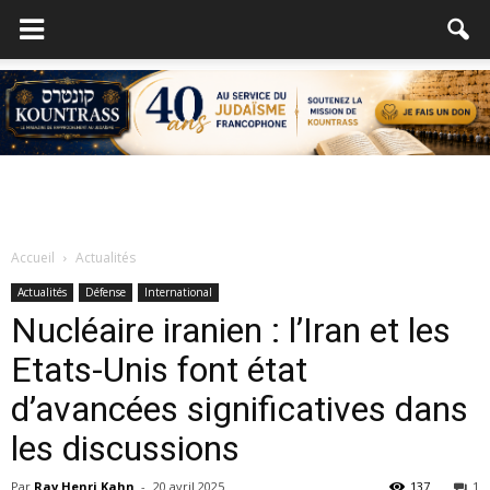
Accueil
Actualités
Actualités
Défense
International
Nucléaire iranien : l’Iran et les
Etats-Unis font état
d’avancées significatives dans
les discussions
Par
Rav Henri Kahn
-
20 avril 2025
137
1