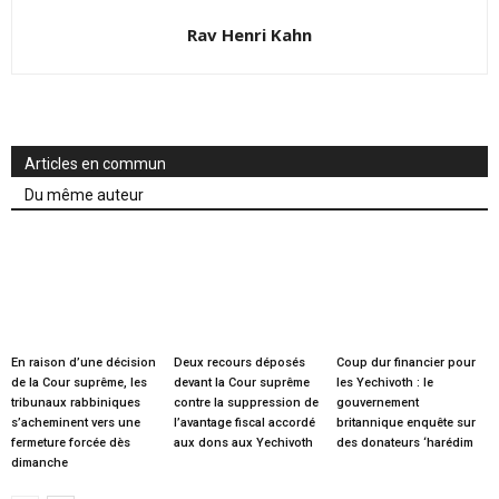
Rav Henri Kahn
Articles en commun
Du même auteur
En raison d’une décision
Deux recours déposés
Coup dur financier pour
de la Cour suprême, les
devant la Cour suprême
les Yechivoth : le
tribunaux rabbiniques
contre la suppression de
gouvernement
s’acheminent vers une
l’avantage fiscal accordé
britannique enquête sur
fermeture forcée dès
aux dons aux Yechivoth
des donateurs ‘harédim
dimanche