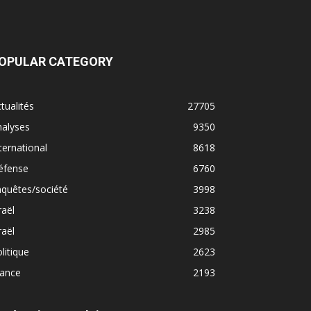
OPULAR CATEGORY
tualités
27705
nalyses
9350
ternational
8618
éfense
6760
quêtes/société
3998
raël
3238
raël
2985
litique
2623
rance
2193