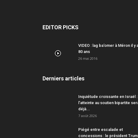
EDITOR PICKS
VIDEO : lag ba’omer à Méron il y 
80 ans
26 mai 2016
Derniers articles
Inquiétude croissante en Israël :
l’atteinte au soutien bipartite ser
déjà...
7 août 2026
Piégé entre escalade et
concessions : le président Tru