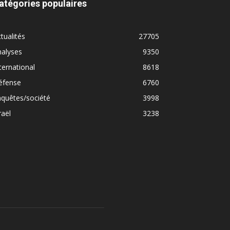
atégories populaires
tualités
27705
nalyses
9350
ternational
8618
éfense
6760
quêtes/société
3998
raël
3238