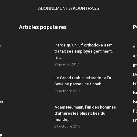
ABONNEMENT A KOUNTRASS
Articles populaires
P
a
Parce qu’un juif orthodoxe à NY
Ac
traitait ses employés gentiment,
A
la...
21 janvier 2017
In
D
Le Grand rabbin sefarade : « En
En
Syrie se passe une Shoah....
27 octobre 2016
Is
Is
ait
Adam Neumann, l’un des hommes
Po
d’affaires les plus riches du
monde,...
F
31 octobre 2017
mp