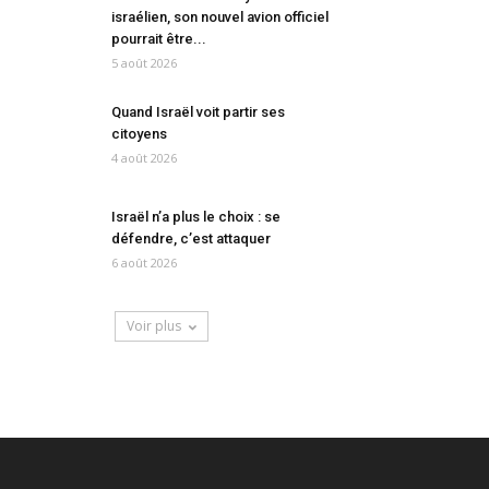
israélien, son nouvel avion officiel
pourrait être...
5 août 2026
Quand Israël voit partir ses
citoyens
4 août 2026
Israël n’a plus le choix : se
défendre, c’est attaquer
6 août 2026
Voir plus