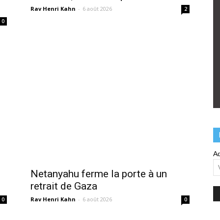
Rav Henri Kahn
-
6 août 2026
2
0
Ad
Netanyahu ferme la porte à un
retrait de Gaza
Rav Henri Kahn
-
6 août 2026
0
0