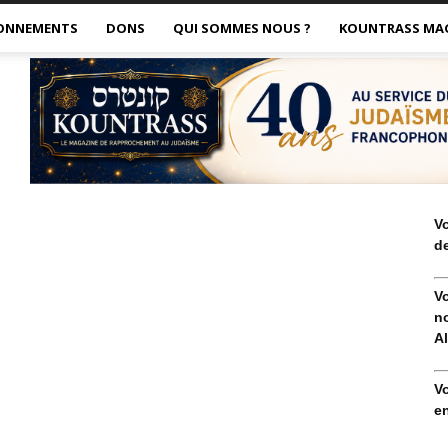
ONNEMENTS
DONS
QUI SOMMES NOUS ?
KOUNTRASS MA
V
de
V
no
Al
V
en