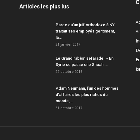
C
Articles les plus lus
Ac
Parce qu’un juif orthodoxe à NY
A
traitait ses employés gentiment,
la...
In
21 janvier 2017
D
Le Grand rabbin sefarade : « En
En
Syrie se passe une Shoah....
Is
27 octobre 2016
Adam Neumann, l’un des hommes
d’affaires les plus riches du
monde,...
31 octobre 2017