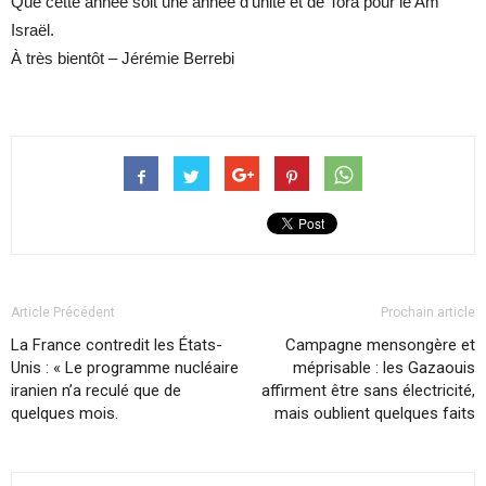
Que cette année soit une année d’unité et de Tora pour le Am
Israël.
À très bientôt – Jérémie Berrebi
Article Précédent
Prochain article
La France contredit les États-
Campagne mensongère et
Unis : « Le programme nucléaire
méprisable : les Gazaouis
iranien n’a reculé que de
affirment être sans électricité,
quelques mois.
mais oublient quelques faits