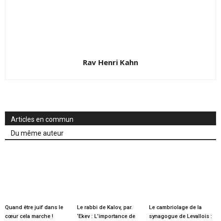
Rav Henri Kahn
Articles en commun
Du même auteur
Quand être juif dans le
Le rabbi de Kalov, par.
Le cambriolage de la
cœur cela marche !
‘Ekev : L’importance de
synagogue de Levallois :