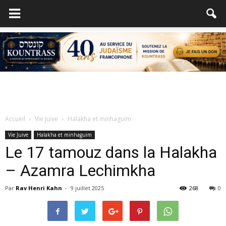
Accueil
Vie Juive
Halakha et minhaguim
Vie Juive
Halakha et minhaguim
Le 17 tamouz dans la Halakha
– Azamra Lechimkha
Par
Rav Henri Kahn
-
9 juillet 2025
268
0