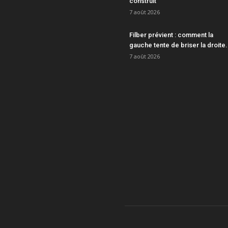
construit
7 août 2026
Filber prévient : comment la
gauche tente de briser la droite.
7 août 2026