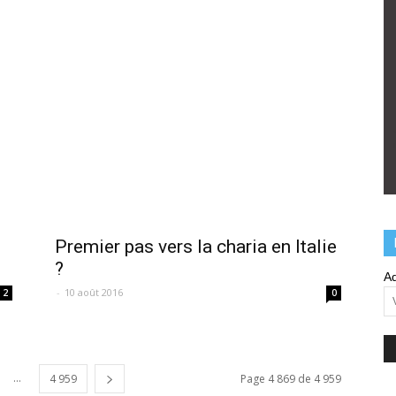
Premier pas vers la charia en Italie
?
Ad
-
10 août 2016
2
0
...
4 959
Page 4 869 de 4 959