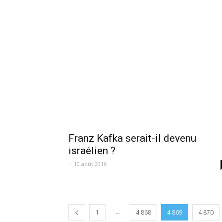
Franz Kafka serait-il devenu
israélien ?
-
10 août 2016
...
1
4 868
4 869
4 870