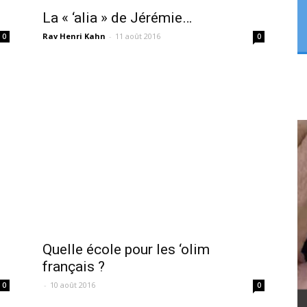
La « ‘alia » de Jérémie…
Rav Henri Kahn
-
11 août 2016
0
0
Quelle école pour les ‘olim
français ?
-
10 août 2016
0
0