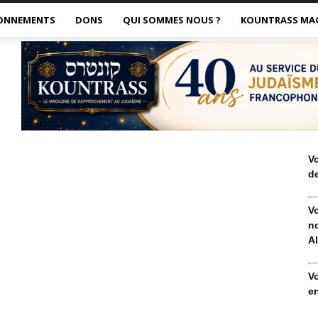
ONNEMENTS
DONS
QUI SOMMES NOUS ?
KOUNTRASS MA
V
de
V
no
Al
V
en