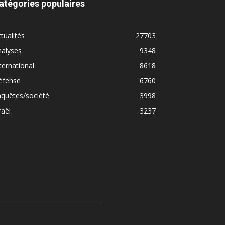
atégories populaires
tualités
27703
nalyses
9348
ternational
8618
éfense
6760
quêtes/société
3998
raël
3237