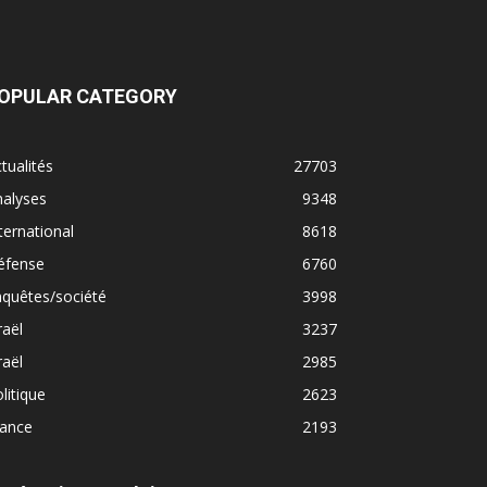
OPULAR CATEGORY
tualités
27703
nalyses
9348
ternational
8618
éfense
6760
quêtes/société
3998
raël
3237
raël
2985
litique
2623
rance
2193