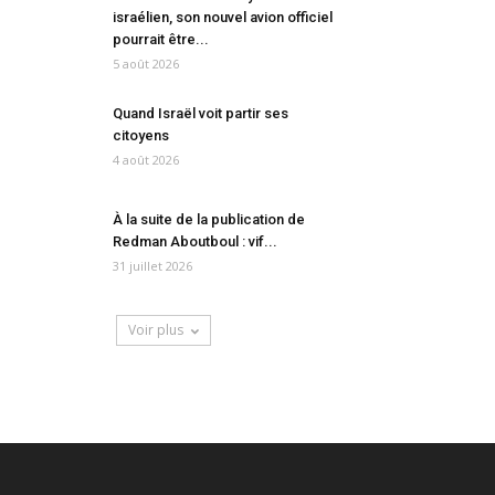
israélien, son nouvel avion officiel
pourrait être...
5 août 2026
Quand Israël voit partir ses
citoyens
4 août 2026
À la suite de la publication de
Redman Aboutboul : vif...
31 juillet 2026
Voir plus