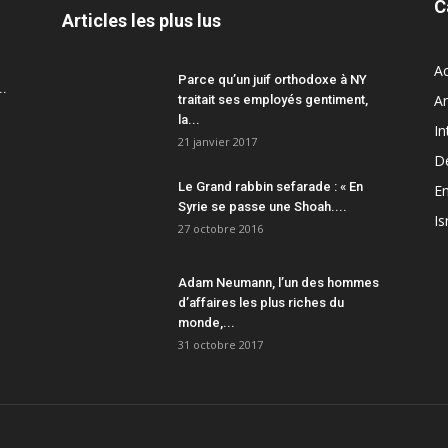
C
Articles les plus lus
Ac
Parce qu’un juif orthodoxe à NY
..
A
traitait ses employés gentiment,
la...
In
21 janvier 2017
D
Le Grand rabbin sefarade : « En
En
Syrie se passe une Shoah....
Is
27 octobre 2016
Adam Neumann, l’un des hommes
d’affaires les plus riches du
monde,...
31 octobre 2017