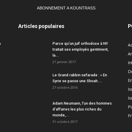
ABONNEMENT A KOUNTRASS
Articles populaires
P
a
Parce qu’un juif orthodoxe à NY
Ac
traitait ses employés gentiment,
A
la...
21 janvier 2017
In
D
Le Grand rabbin sefarade : « En
En
Syrie se passe une Shoah....
27 octobre 2016
Is
Is
Adam Neumann, l’un des hommes
Po
d’affaires les plus riches du
monde,...
F
31 octobre 2017