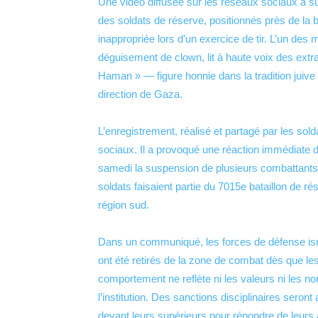
Une vidéo diffusée sur les réseaux sociaux a sus
des soldats de réserve, positionnés près de la
inappropriée lors d’un exercice de tir. L’un des m
déguisement de clown, lit à haute voix des extra
Haman » — figure honnie dans la tradition juiv
direction de Gaza.
L’enregistrement, réalisé et partagé par les so
sociaux. Il a provoqué une réaction immédiate d
samedi la suspension de plusieurs combattants
soldats faisaient partie du 7015e bataillon de 
région sud.
Dans un communiqué, les forces de défense isra
ont été retirés de la zone de combat dès que le
comportement ne reflète ni les valeurs ni les no
l’institution. Des sanctions disciplinaires sero
devant leurs supérieurs pour répondre de leurs 