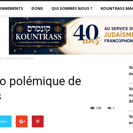
ONNEMENTS
DONS
QUI SOMMES NOUS ?
KOUNTRASS MA
e soldats israéliens
V
de
éo polémique de
V
s
no
Al
138
0
V
itter
en