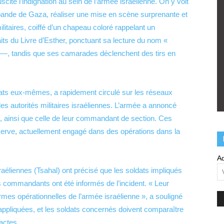
cité l’indignation au sein de l’armée israélienne. On y voit
 bande de Gaza, réaliser une mise en scène surprenante et
ilitaires, coiffé d’un chapeau coloré rappelant un
its du Livre d’Esther, ponctuant sa lecture du nom «
e —, tandis que ses camarades déclenchent des tirs en
ldats eux-mêmes, a rapidement circulé sur les réseaux
es autorités militaires israéliennes. L’armée a annoncé
, ainsi que celle de leur commandant de section. Ces
réserve, actuellement engagé dans des opérations dans la
Ad
éliennes (Tsahal) ont précisé que les soldats impliqués
s commandants ont été informés de l’incident. « Leur
rmes opérationnelles de l’armée israélienne », a souligné
nt appliquées, et les soldats concernés doivent comparaître
actes.