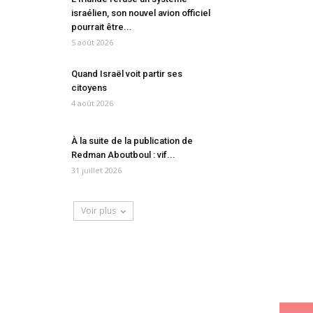
israélien, son nouvel avion officiel
pourrait être...
5 août 2026
Quand Israël voit partir ses
citoyens
4 août 2026
À la suite de la publication de
Redman Aboutboul : vif...
31 juillet 2026
Voir plus