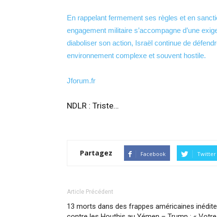
En rappelant fermement ses règles et en sanctio
engagement militaire s’accompagne d’une exige
diaboliser son action, Israël continue de défend
environnement complexe et souvent hostile.
Jforum.fr
NDLR : Triste…
Partagez
Facebook
Twitter
Article Précédent
13 morts dans des frappes américaines inédit
contre les Houthis au Yémen – Trump : « Votre