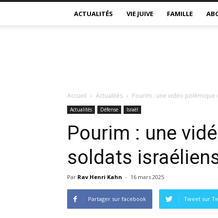
ACTUALITÉS
VIE JUIVE
FAMILLE
AB
Accueil
Actualités
Pourim : une vidéo polémique d
Actualités
Défense
Israël
Pourim : une vid
soldats israélien
Par
Rav Henri Kahn
-
16 mars 2025
Partager sur facebook
Tweet sur Tw