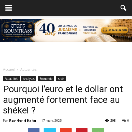
Accueil
Actualités
Actualités
Analyses
Economie
Israël
Pourquoi l’euro et le dollar ont
augmenté fortement face au
shékel ?
Par
Rav Henri Kahn
-
17 mars 2025
298
0