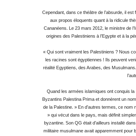
Cependant, dans ce théâtre de l’absurde, il est
aux propos éloquents quant à la ridicule thè
Cananéens. Le 23 mars 2012, le ministre de l’In
origines des Palestiniens à l’Egypte et à la p
« Qui sont vraiment les Palestiniens ? Nous c
les racines sont égyptiennes ! Ils peuvent v
réalité Egyptiens, des Arabes, des Musulmans. 
l’au
Quand les armées islamiques ont conquis la rég
Byzantins Palestina Prima et donnèrent un nom 
de la Palestine. » En d’autres termes, ce nom ne
» qui vécut dans le pays, mais définit simpl
byzantine. Son QG était d’ailleurs installé dan
militaire musulmane avait apparemment pour but