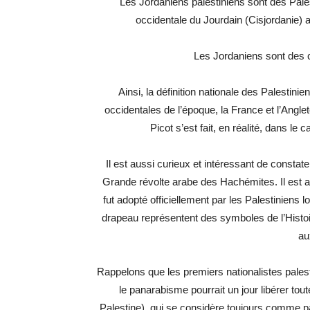
Les Jordaniens palestiniens sont des Pale
occidentale du Jourdain (Cisjordanie)
Les Jordaniens sont des c
Ainsi, la définition nationale des Palestin
occidentales de l’époque, la France et l’Angl
Picot s’est fait, en réalité, dans l
Il est aussi curieux et intéressant de constate
Grande révolte arabe des Hachémites. Il est auj
fut adopté officiellement par les Palestiniens
drapeau représentent des symboles de l’Histoi
au
Rappelons que les premiers nationalistes palest
le panarabisme pourrait un jour libérer tout
Palestine), qui se considère toujours comme pan