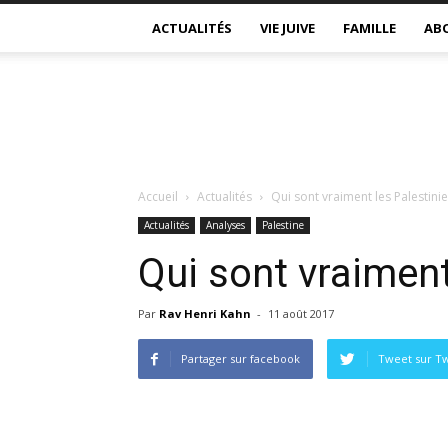
ACTUALITÉS
VIE JUIVE
FAMILLE
AB
Accueil
Actualités
Qui sont vraiment les Palestinie
Actualités
Analyses
Palestine
Qui sont vraiment
Par
Rav Henri Kahn
-
11 août 2017
Partager sur facebook
Tweet sur Tw