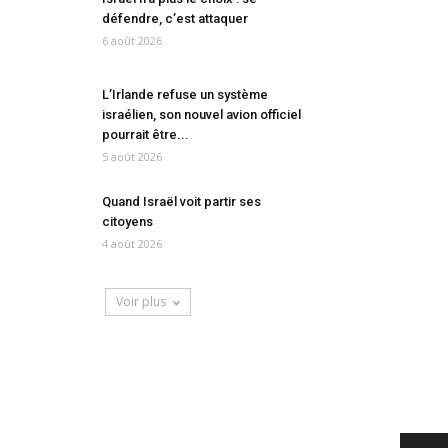
défendre, c’est attaquer
6 août 2026
L’Irlande refuse un système
israélien, son nouvel avion officiel
pourrait être...
5 août 2026
Quand Israël voit partir ses
citoyens
4 août 2026
Voir plus