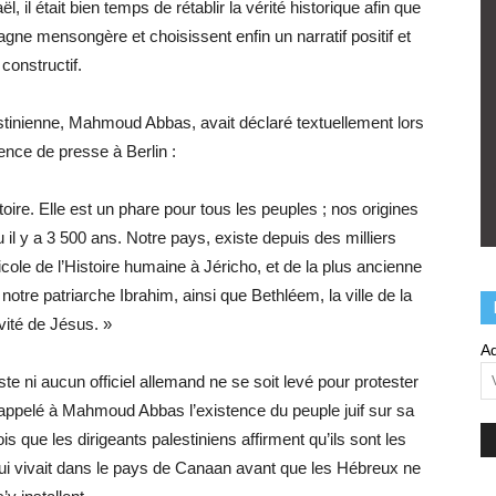
raël, il était bien temps de rétablir la vérité historique afin que
gne mensongère et choisissent enfin un narratif positif et
constructif.
estinienne, Mahmoud Abbas, avait déclaré textuellement lors
ence de presse à Berlin :
toire. Elle est un phare pour tous les peuples ; nos origines
il y a 3 500 ans. Notre pays, existe depuis des milliers
le de l’Histoire humaine à Jéricho, et de la plus ancienne
notre patriarche Ibrahim, ainsi que Bethléem, la ville de la
ivité de Jésus. »
Ad
liste ni aucun officiel allemand ne se soit levé pour protester
appelé à Mahmoud Abbas l’existence du peuple juif sur sa
is que les dirigeants palestiniens affirment qu’ils sont les
i vivait dans le pays de Canaan avant que les Hébreux ne