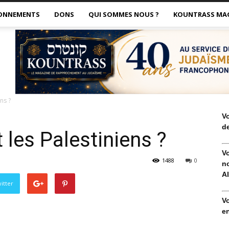
ONNEMENTS
DONS
QUI SOMMES NOUS ?
KOUNTRASS MA
ns ?
V
de
 les Palestiniens ?
V
1488
0
no
Al
itter
V
en