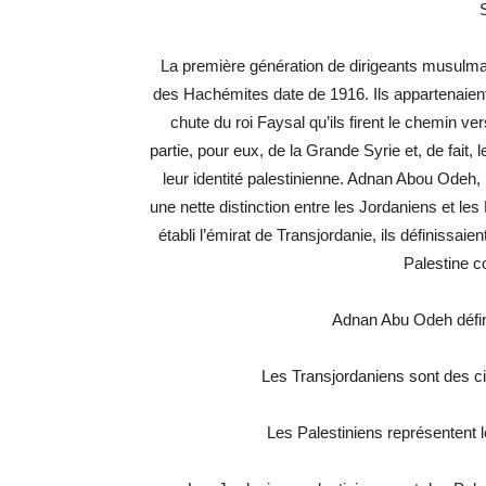
S
La première génération de dirigeants musulman
des Hachémites date de 1916. Ils appartenaient 
chute du roi Faysal qu’ils firent le chemin vers 
partie, pour eux, de la Grande Syrie et, de fait
leur identité palestinienne. Adnan Abou Odeh, u
une nette distinction entre les Jordaniens et les
établi l’émirat de Transjordanie, ils définissaie
Palestine c
Adnan Abu Odeh définit
Les Transjordaniens sont des ci
Les Palestiniens représentent l