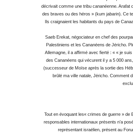
décrivait comme une tribu cananéenne. Arafat di
des braves ou des héros » (kum jabarin). Ce t
Ils craignaient les habitants du pays de Canaa
Saeb Erekat, négociateur en chef des pourparle
Palestiniens et les Cananéens de Jéricho. Plus
Allemagne, il a affirmé avec fierté : « « je sui
des Cananéens qui vécurent il y a 5 000 an
(successeur de Moïse après la sortie des Hébre
brûlé ma ville natale, Jéricho. Comment do
exclu
Tout en évoquant les« crimes de guerre » de B
responsables internationaux présents n’a posé 
représentant israélien, présent au F