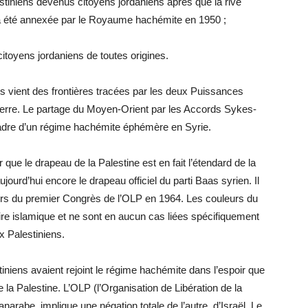
stiniens devenus citoyens jordaniens après que la rive
 a été annexée par le Royaume hachémite en 1950 ;
itoyens jordaniens de toutes origines.
iens vient des frontières tracées par les deux Puissances
eterre. Le partage du Moyen-Orient par les Accords Sykes-
e cadre d’un régime hachémite éphémère en Syrie.
r que le drapeau de la Palestine est en fait l’étendard de la
ourd’hui encore le drapeau officiel du parti Baas syrien. Il
 lors du premier Congrès de l’OLP en 1964. Les couleurs du
re islamique et ne sont en aucun cas liées spécifiquement
x Palestiniens.
iniens avaient rejoint le régime hachémite dans l’espoir que
e la Palestine. L’OLP (l’Organisation de Libération de la
arabe, implique une négation totale de l’autre, d’Israël. Le