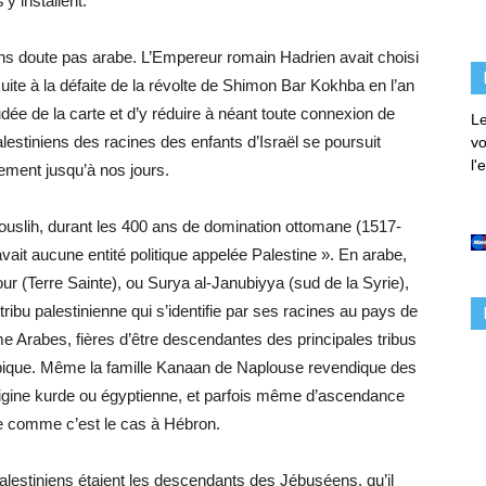
s’y installent.
sans doute pas arabe. L’Empereur romain Hadrien avait choisi
uite à la défaite de la révolte de Shimon Bar Kokhba en l’an
udée de la carte et d’y réduire à néant toute connexion de
Le
Palestiniens des racines des enfants d’Israël se poursuit
vo
l'
ment jusqu’à nos jours.
ouslih, durant les 400 ans de domination ottomane (1517-
 avait aucune entité politique appelée Palestine ». En arabe,
r (Terre Sainte), ou Surya al-Janubiyya (sud de la Syrie),
tribu palestinienne qui s’identifie par ses racines au pays de
 Arabes, fières d’être descendantes des principales tribus
arabique. Même la famille Kanaan de Naplouse revendique des
origine kurde ou égyptienne, et parfois même d’ascendance
ne comme c’est le cas à Hébron.
Palestiniens étaient les descendants des Jébuséens, qu’il