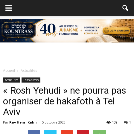
Accueil
Actualités
Actualités
Faits divers
« Rosh Yehudi » ne pourra pas
organiser de hakafoth à Tel
Aviv
Par
Rav Henri Kahn
-
5 octobre 2023
139
1