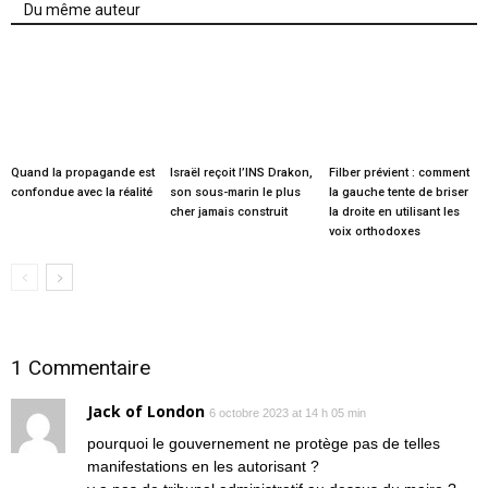
Du même auteur
Quand la propagande est
Israël reçoit l’INS Drakon,
Filber prévient : comment
confondue avec la réalité
son sous-marin le plus
la gauche tente de briser
cher jamais construit
la droite en utilisant les
voix orthodoxes
1 Commentaire
Jack of London
6 octobre 2023 at 14 h 05 min
pourquoi le gouvernement ne protège pas de telles
manifestations en les autorisant ?