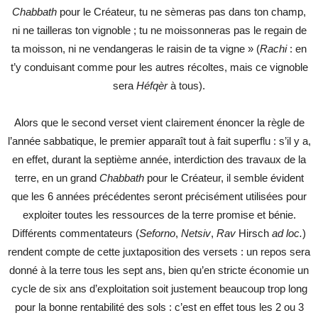
Chabbath
pour le Créateur, tu ne sèmeras pas dans ton champ,
ni ne tailleras ton vignoble ; tu ne moissonneras pas le regain de
ta moisson, ni ne vendangeras le raisin de ta vigne » (
Rachi
: en
t’y conduisant comme pour les autres récoltes, mais ce vignoble
sera
Héfqèr
à tous).
Alors que le second verset vient clairement énoncer la règle de
l’année sabbatique, le premier apparaît tout à fait superflu : s’il y a,
en effet, durant la septième année, interdiction des travaux de la
terre, en un grand
Chabbath
pour le Créateur, il semble évident
que les 6 années précédentes seront précisément utilisées pour
exploiter toutes les ressources de la terre promise et bénie.
Différents commentateurs (
Seforno
,
Netsiv
,
Rav
Hirsch
ad loc.
)
rendent compte de cette juxtaposition des versets : un repos sera
donné à la terre tous les sept ans, bien qu’en stricte économie un
cycle de six ans d’exploitation soit justement beaucoup trop long
pour la bonne rentabilité des sols : c’est en effet tous les 2 ou 3