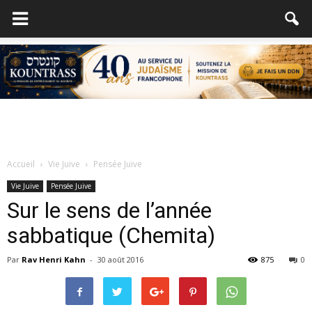
Accueil
Vie Juive
Pensée Juive
Vie Juive
Pensée Juive
Sur le sens de l’année
sabbatique (Chemita)
Par
Rav Henri Kahn
-
30 août 2016
875
0