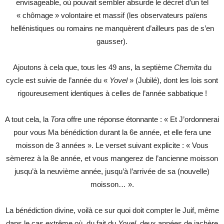
envisageable, où pouvait sembler absurde le décret d’un tel
« chômage » volontaire et massif (les observateurs païens
hellénistiques ou romains ne manquèrent d’ailleurs pas de s’en
gausser).
Ajoutons à cela que, tous les 49 ans, la septième
Chemita
du
cycle est suivie de l’année du «
Yovel
» (Jubilé), dont les lois sont
rigoureusement identiques à celles de l’année sabbatique !
A tout cela, la
Tora
offre une réponse étonnante : « Et J’ordonnerai
pour vous Ma bénédiction durant la 6e année, et elle fera une
moisson de 3 années ». Le verset suivant explicite : « Vous
sèmerez à la 8e année, et vous mangerez de l’ancienne moisson
jusqu’à la neuvième année, jusqu’à l’arrivée de sa (nouvelle)
moisson… ».
La bénédiction divine, voilà ce sur quoi doit compter le Juif, même
dans le cas extrême où, du fait du
Yovel
, deux années de jachère