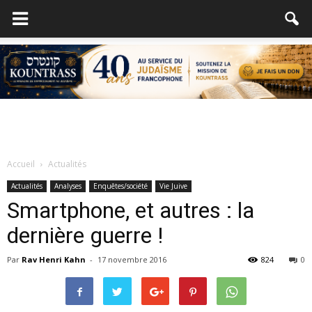
Accueil
Actualités
Actualités
Analyses
Enquêtes/société
Vie Juive
Smartphone, et autres : la
dernière guerre !
Par
Rav Henri Kahn
-
17 novembre 2016
824
0